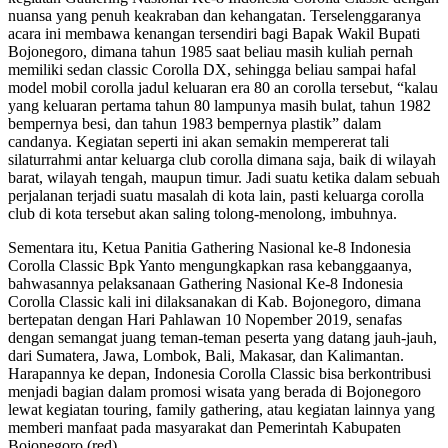
nuansa yang penuh keakraban dan kehangatan. Terselenggaranya
acara ini membawa kenangan tersendiri bagi Bapak Wakil Bupati
Bojonegoro, dimana tahun 1985 saat beliau masih kuliah pernah
memiliki sedan classic Corolla DX, sehingga beliau sampai hafal
model mobil corolla jadul keluaran era 80 an corolla tersebut, “kalau
yang keluaran pertama tahun 80 lampunya masih bulat, tahun 1982
bempernya besi, dan tahun 1983 bempernya plastik” dalam
candanya. Kegiatan seperti ini akan semakin mempererat tali
silaturrahmi antar keluarga club corolla dimana saja, baik di wilayah
barat, wilayah tengah, maupun timur. Jadi suatu ketika dalam sebuah
perjalanan terjadi suatu masalah di kota lain, pasti keluarga corolla
club di kota tersebut akan saling tolong-menolong, imbuhnya.
Sementara itu, Ketua Panitia Gathering Nasional ke-8 Indonesia
Corolla Classic Bpk Yanto mengungkapkan rasa kebanggaanya,
bahwasannya pelaksanaan Gathering Nasional Ke-8 Indonesia
Corolla Classic kali ini dilaksanakan di Kab. Bojonegoro, dimana
bertepatan dengan Hari Pahlawan 10 Nopember 2019, senafas
dengan semangat juang teman-teman peserta yang datang jauh-jauh,
dari Sumatera, Jawa, Lombok, Bali, Makasar, dan Kalimantan.
Harapannya ke depan, Indonesia Corolla Classic bisa berkontribusi
menjadi bagian dalam promosi wisata yang berada di Bojonegoro
lewat kegiatan touring, family gathering, atau kegiatan lainnya yang
memberi manfaat pada masyarakat dan Pemerintah Kabupaten
Bojonegoro.(red)