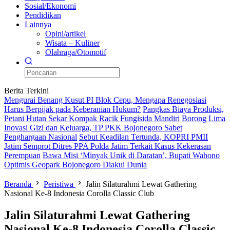
Sosial/Ekonomi
Pendidikan
Lainnya
Opini/artikel
Wisata – Kuliner
Olahraga/Otomotif
Berita Terkini
Mengurai Benang Kusut PI Blok Cepu, Mengapa Renegosiasi
Harus Berpijak pada Keberanian Hukum?
Pangkas Biaya Produksi,
Petani Hutan Sekar Kompak Racik Fungisida Mandiri
Borong Lima
Inovasi Gizi dan Keluarga, TP PKK Bojonegoro Sabet
Penghargaan Nasional
Sebut Keadilan Tertunda, KOPRI PMII
Jatim Semprot Ditres PPA Polda Jatim Terkait Kasus Kekerasan
Perempuan
Bawa Misi ‘Minyak Unik di Daratan’, Bupati Wahono
Optimis Geopark Bojonegoro Diakui Dunia
Beranda
Peristiwa
Jalin Silaturahmi Lewat Gathering
Nasional Ke-8 Indonesia Corolla Classic Club
Jalin Silaturahmi Lewat Gathering
Nasional Ke-8 Indonesia Corolla Classic