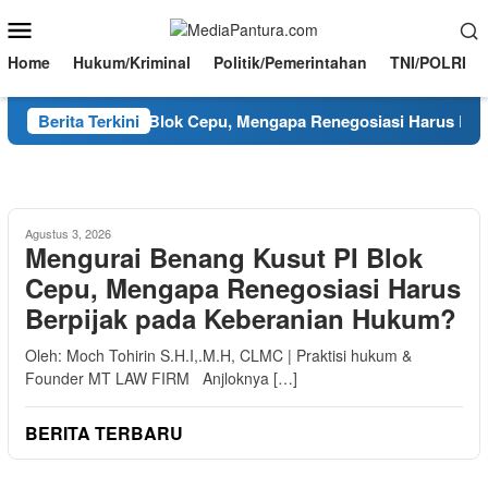
Loncat
Menu
ke
Mobile
konten
Home
Hukum/Kriminal
Politik/Pemerintahan
TNI/POLRI
nang Kusut PI Blok Cepu, Mengapa Renegosiasi Harus Berpija
Berita Terkini
Agustus 3, 2026
Mengurai Benang Kusut PI Blok
Cepu, Mengapa Renegosiasi Harus
Berpijak pada Keberanian Hukum?
Oleh: Moch Tohirin S.H.I,.M.H, CLMC | Praktisi hukum &
Founder MT LAW FIRM Anjloknya […]
BERITA TERBARU