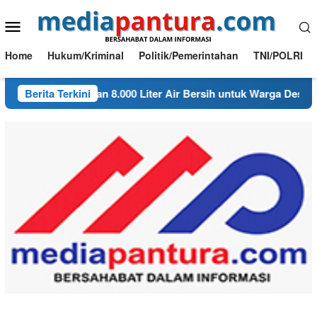
Loncat
Menu
ke
konten
Mobile
Home
Hukum/Kriminal
Politik/Pemerintahan
TNI/POLRI
bon Salurkan 8.000 Liter Air Bersih untuk Warga Desa Bondol
Berita Terkini