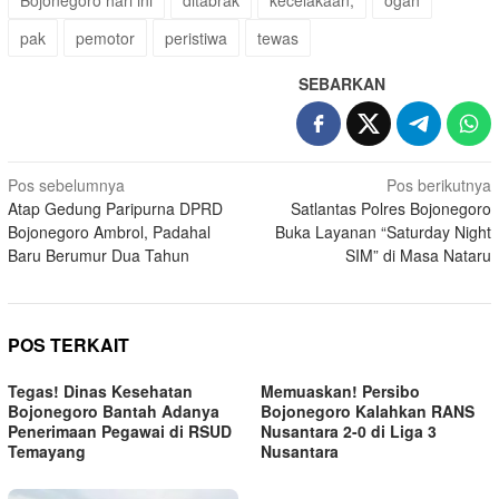
Bojonegoro hari ini
ditabrak
kecelakaan,
ogah
pak
pemotor
peristiwa
tewas
SEBARKAN
Navigasi
Pos sebelumnya
Pos berikutnya
Atap Gedung Paripurna DPRD
Satlantas Polres Bojonegoro
pos
Bojonegoro Ambrol, Padahal
Buka Layanan “Saturday Night
Baru Berumur Dua Tahun
SIM” di Masa Nataru
POS TERKAIT
Tegas! Dinas Kesehatan
Memuaskan! Persibo
Bojonegoro Bantah Adanya
Bojonegoro Kalahkan RANS
Penerimaan Pegawai di RSUD
Nusantara 2-0 di Liga 3
Temayang
Nusantara