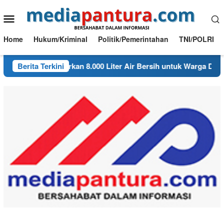
Loncat
Menu
ke
konten
Mobile
Home
Hukum/Kriminal
Politik/Pemerintahan
TNI/POLRI
gambon Salurkan 8.000 Liter Air Bersih untuk Warga Desa Bond
Berita Terkini