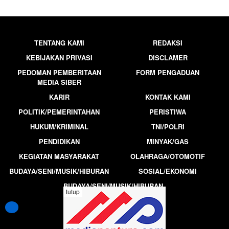
TENTANG KAMI
REDAKSI
KEBIJAKAN PRIVASI
DISCLAMER
PEDOMAN PEMBERITAAN
FORM PENGADUAN
MEDIA SIBER
KARIR
KONTAK KAMI
POLITIK/PEMERINTAHAN
PERISTIWA
HUKUM/KRIMINAL
TNI/POLRI
PENDIDIKAN
MINYAK/GAS
KEGIATAN MASYARAKAT
OLAHRAGA/OTOMOTIF
BUDAYA/SENI/MUSIK/HIBURAN
SOSIAL/EKONOMI
BUDAYA/SENI/MUSIK/HIBURAN
tutup
MEDIAPANTURA.COM