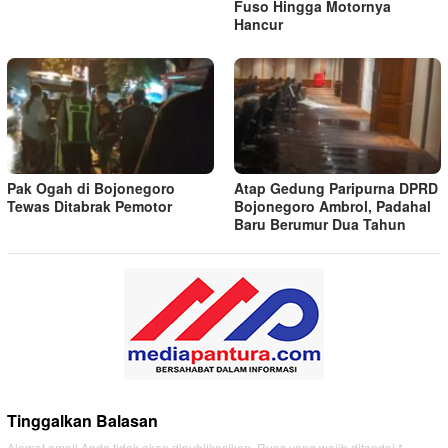
Fuso Hingga Motornya
Hancur
Pak Ogah di Bojonegoro
Atap Gedung Paripurna DPRD
Tewas Ditabrak Pemotor
Bojonegoro Ambrol, Padahal
Baru Berumur Dua Tahun
Tinggalkan Balasan
Alamat email Anda tidak akan dipublikasikan.
Ruas yang wajib ditandai
*