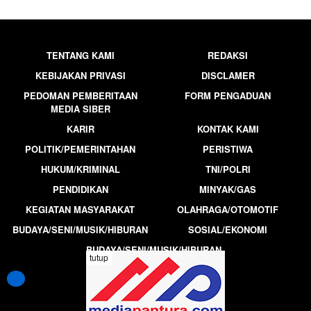
TENTANG KAMI
REDAKSI
KEBIJAKAN PRIVASI
DISCLAMER
PEDOMAN PEMBERITAAN
FORM PENGADUAN
MEDIA SIBER
KARIR
KONTAK KAMI
POLITIK/PEMERINTAHAN
PERISTIWA
HUKUM/KRIMINAL
TNI/POLRI
PENDIDIKAN
MINYAK/GAS
KEGIATAN MASYARAKAT
OLAHRAGA/OTOMOTIF
BUDAYA/SENI/MUSIK/HIBURAN
SOSIAL/EKONOMI
BUDAYA/SENI/MUSIK/HIBURAN
tutup
MEDIAPANTURA.COM