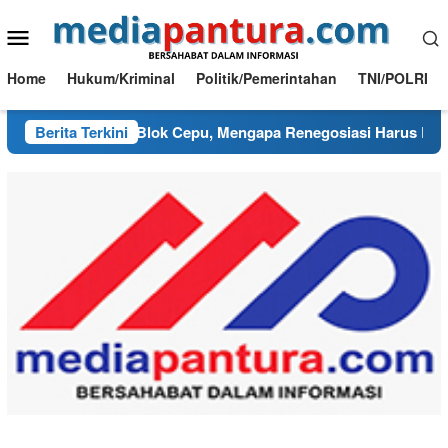
Loncat
Menu
ke
konten
Mobile
Home
Hukum/Kriminal
Politik/Pemerintahan
TNI/POLRI
ang Kusut PI Blok Cepu, Mengapa Renegosiasi Harus Berpijak
Berita Terkini