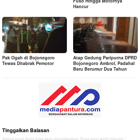
Fuso Hingga Motornya
Hancur
Pak Ogah di Bojonegoro
Atap Gedung Paripurna DPRD
Tewas Ditabrak Pemotor
Bojonegoro Ambrol, Padahal
Baru Berumur Dua Tahun
Tinggalkan Balasan
Alamat email Anda tidak akan dipublikasikan.
Ruas yang wajib ditandai
*