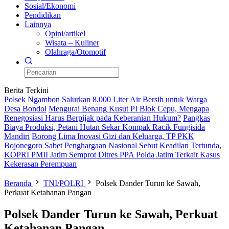
Sosial/Ekonomi
Pendidikan
Lainnya
Opini/artikel
Wisata – Kuliner
Olahraga/Otomotif
Berita Terkini
Polsek Ngambon Salurkan 8.000 Liter Air Bersih untuk Warga
Desa Bondol
Mengurai Benang Kusut PI Blok Cepu, Mengapa
Renegosiasi Harus Berpijak pada Keberanian Hukum?
Pangkas
Biaya Produksi, Petani Hutan Sekar Kompak Racik Fungisida
Mandiri
Borong Lima Inovasi Gizi dan Keluarga, TP PKK
Bojonegoro Sabet Penghargaan Nasional
Sebut Keadilan Tertunda,
KOPRI PMII Jatim Semprot Ditres PPA Polda Jatim Terkait Kasus
Kekerasan Perempuan
Beranda
TNI/POLRI
Polsek Dander Turun ke Sawah,
Perkuat Ketahanan Pangan
Polsek Dander Turun ke Sawah, Perkuat
Ketahanan Pangan