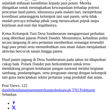
sejumlah imbauan kamtibmas kepada para petani. Mereka
diingatkan untuk meningkatkan kewaspadaan terhadap potensi
pencurian hasil panen, khususnya pada malam hari, memperkuat
koordinasi antaranggota kelompok tani saat panen, serta tidak
mudah percaya terhadap pihak yang menawarkan pupuk tanpa
kejelasan asal-usul dan legalitasnya.
Ketua Kelompok Tani Desa Sumberarum mengapresiasi perhatian
yang diberikan jajaran Polsek Dander. Menurutnya, kehadiran polisi
secara langsung di area pertanian memberikan semangat tersendiri
bagi para petani serta menumbuhkan rasa aman dalam menjalankan
aktivitas bercocok tanam hingga panen.
Hasil panen jagung di Desa Sumberarum pada tahun ini dilaporkan
cukup baik. Polsek Dander pun berkomitmen untuk terus
mendukung program ketahanan pangan nasional melalui kegiatan
sambang, pendampingan, serta penguatan sinergi dengan kelompok
tani guna menciptakan sektor pertanian yang produktif dan aman.
Post Views:
125
dander
ketahanan
pangan
perkuat
polsek
sawah,
TNI Polri
turun
Sebarkan