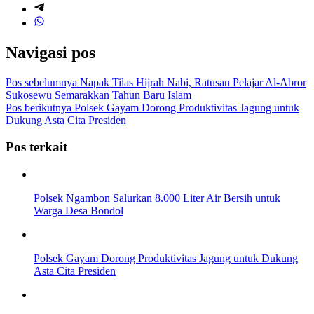
Navigasi pos
Pos sebelumnya
Napak Tilas Hijrah Nabi, Ratusan Pelajar Al-Abror
Sukosewu Semarakkan Tahun Baru Islam
Pos berikutnya
Polsek Gayam Dorong Produktivitas Jagung untuk
Dukung Asta Cita Presiden
Pos terkait
Polsek Ngambon Salurkan 8.000 Liter Air Bersih untuk
Warga Desa Bondol
Polsek Gayam Dorong Produktivitas Jagung untuk Dukung
Asta Cita Presiden