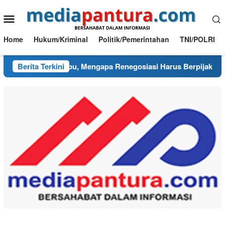
Loncat
Menu
ke
konten
Mobile
Home
Hukum/Kriminal
Politik/Pemerintahan
TNI/POLRI
 PI Blok Cepu, Mengapa Renegosiasi Harus Berpijak pada Keb
Berita Terkini