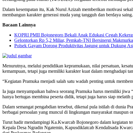
Dalam kesempatan itu, Kak Nurul Azizah memberikan motivasi sekali
membangun karakter generasi muda yang tangguh dan berdaya saing.
Bacaan Lainnya
KOPRI PMII Bojonegoro Bekali Anak Edukasi Cegah Kekeras
Gelontorkan Rp 5,2 Miliar, Pemkab-TNI Bersinergi Makmu
Polsek Gayam Dorong Produktivitas Jagung untuk Dukung Ast
Menurutnya, melalui pendidikan kepramukaan, nilai persatuan, kesatua
kemampuan, tetapi juga memiliki karakter kuat dalam menghadapi ta
“Kegiatan Pramuka menjadi salah satu wadah penting untuk membentu
Ia juga menyampaikan bahwa seorang Pramuka harus memiliki jiwa “ke
hanya bertugas membina peserta didik, tetapi juga harus siap melatih 
Dalam semangat pengabdian tersebut, dikenal pula istilah di dunia P
berbagai persoalan yang muncul di lingkungan masyarakat maupun or
Turut hadir mendampingi Ka.Kwarcab Bojonegoro dalam kegiatan ter
Kepala Desa Ngradin Ngatemin, Kapusdiklatcab Kendalisada Kwarcab 
dari Puskesmas Padangan.