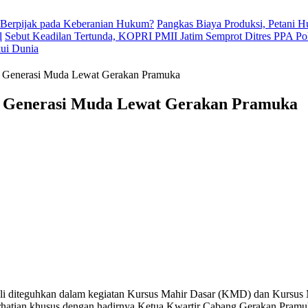
 Berpijak pada Keberanian Hukum?
Pangkas Biaya Produksi, Petani 
l
Sebut Keadilan Tertunda, KOPRI PMII Jatim Semprot Ditres PPA Po
kui Dunia
r Generasi Muda Lewat Gerakan Pramuka
r Generasi Muda Lewat Gerakan Pramuka
li diteguhkan dalam kegiatan Kursus Mahir Dasar (KMD) dan Kursus
erhatian khusus dengan hadirnya Ketua Kwartir Cabang Gerakan Pram