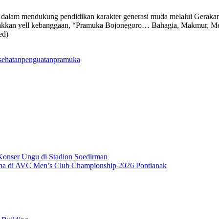
ama dalam mendukung pendidikan karakter generasi muda melalui Gerak
eriakkan yell kebanggaan, “Pramuka Bojonegoro… Bahagia, Makmur,
ed)
sehatan
penguatan
pramuka
onser Ungu di Stadion Soedirman
ana di AVC Men’s Club Championship 2026 Pontianak