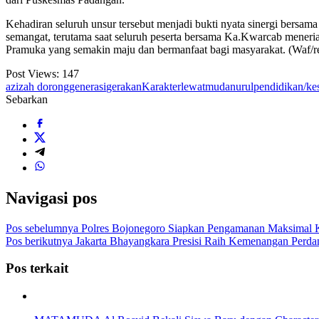
Kehadiran seluruh unsur tersebut menjadi bukti nyata sinergi bers
semangat, terutama saat seluruh peserta bersama Ka.Kwarcab men
Pramuka yang semakin maju dan bermanfaat bagi masyarakat. (Waf/r
Post Views:
147
azizah
dorong
generasi
gerakan
Karakter
lewat
muda
nurul
pendidikan/ke
Sebarkan
Navigasi pos
Pos sebelumnya
Polres Bojonegoro Siapkan Pengamanan Maksimal K
Pos berikutnya
Jakarta Bhayangkara Presisi Raih Kemenangan Perd
Pos terkait