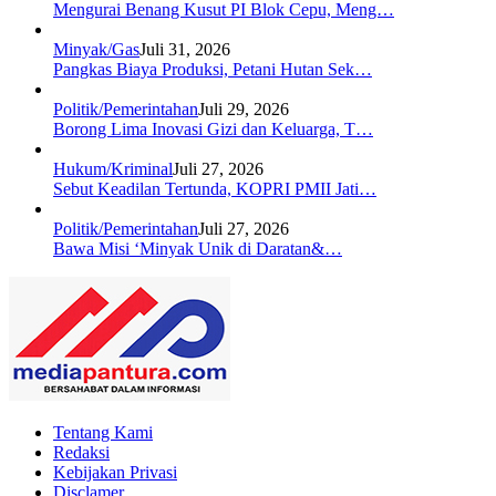
Mengurai Benang Kusut PI Blok Cepu, Meng…
Minyak/Gas
Juli 31, 2026
Pangkas Biaya Produksi, Petani Hutan Sek…
Politik/Pemerintahan
Juli 29, 2026
Borong Lima Inovasi Gizi dan Keluarga, T…
Hukum/Kriminal
Juli 27, 2026
Sebut Keadilan Tertunda, KOPRI PMII Jati…
Politik/Pemerintahan
Juli 27, 2026
Bawa Misi ‘Minyak Unik di Daratan&…
Tentang Kami
Redaksi
Kebijakan Privasi
Disclamer