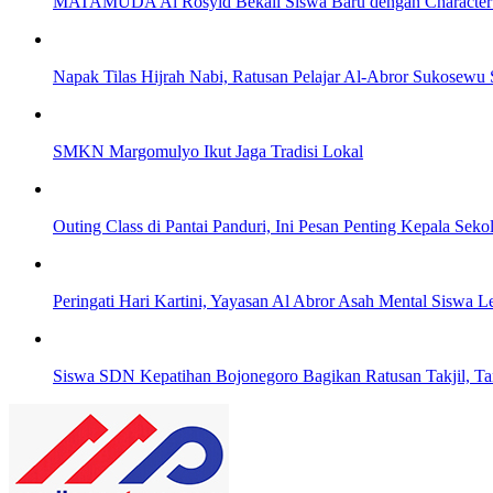
MATAMUDA Al Rosyid Bekali Siswa Baru dengan Character 
Napak Tilas Hijrah Nabi, Ratusan Pelajar Al-Abror Sukosewu
SMKN Margomulyo Ikut Jaga Tradisi Lokal
Outing Class di Pantai Panduri, Ini Pesan Penting Kepala Sek
Peringati Hari Kartini, Yayasan Al Abror Asah Mental Siswa 
Siswa SDN Kepatihan Bojonegoro Bagikan Ratusan Takjil, T