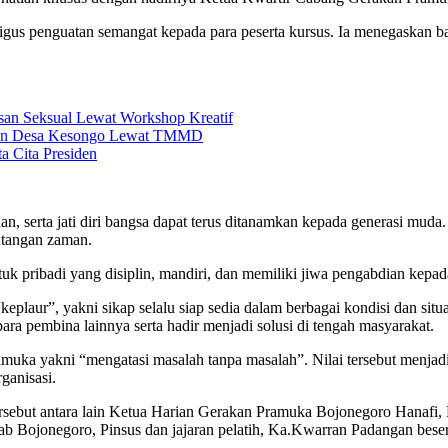
gus penguatan semangat kepada para peserta kursus. Ia menegaskan b
an Seksual Lewat Workshop Kreatif
rkan Desa Kesongo Lewat TMMD
a Cita Presiden
n, serta jati diri bangsa dapat terus ditanamkan kepada generasi muda
ntangan zaman.
k pribadi yang disiplin, mandiri, dan memiliki jiwa pengabdian kep
plaur”, yakni sikap selalu siap sedia dalam berbagai kondisi dan sit
para pembina lainnya serta hadir menjadi solusi di tengah masyarakat.
ramuka yakni “mengatasi masalah tanpa masalah”. Nilai tersebut menja
ganisasi.
sebut antara lain Ketua Harian Gerakan Pramuka Bojonegoro Hanafi,
Bojonegoro, Pinsus dan jajaran pelatih, Ka.Kwarran Padangan besert