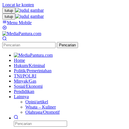
Loncat ke konten
tutup
tutup
Menu Mobile
Pencarian
Home
Hukum/Kriminal
Politik/Pemerintahan
TNI/POLRI
Minyak/Gas
Sosial/Ekonomi
Pendidikan
Lainnya
Opini/artikel
Wisata – Kuliner
Olahraga/Otomotif