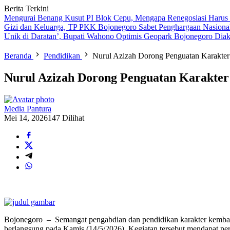
Berita Terkini
Mengurai Benang Kusut PI Blok Cepu, Mengapa Renegosiasi Harus
Gizi dan Keluarga, TP PKK Bojonegoro Sabet Penghargaan Nasiona
Unik di Daratan’, Bupati Wahono Optimis Geopark Bojonegoro Dia
Beranda
Pendidikan
Nurul Azizah Dorong Penguatan Karakte
Nurul Azizah Dorong Penguatan Karakte
Media Pantura
Mei 14, 2026
147 Dilihat
Bojonegoro – Semangat pengabdian dan pendidikan karakter kemba
berlangsung pada Kamis (14/5/2026). Kegiatan tersebut mendapat p