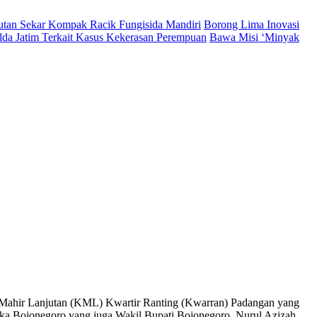
Hutan Sekar Kompak Racik Fungisida Mandiri
Borong Lima Inovasi
lda Jatim Terkait Kasus Kekerasan Perempuan
Bawa Misi ‘Minyak
 Mahir Lanjutan (KML) Kwartir Ranting (Kwarran) Padangan yang
uka Bojonegoro yang juga Wakil Bupati Bojonegoro,
Nurul Azizah
.