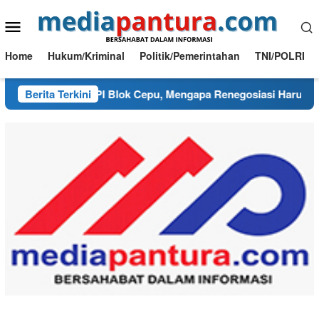
Loncat
Menu
ke
konten
Mobile
Home
Hukum/Kriminal
Politik/Pemerintahan
TNI/POLRI
nang Kusut PI Blok Cepu, Mengapa Renegosiasi Harus Berpija
Berita Terkini