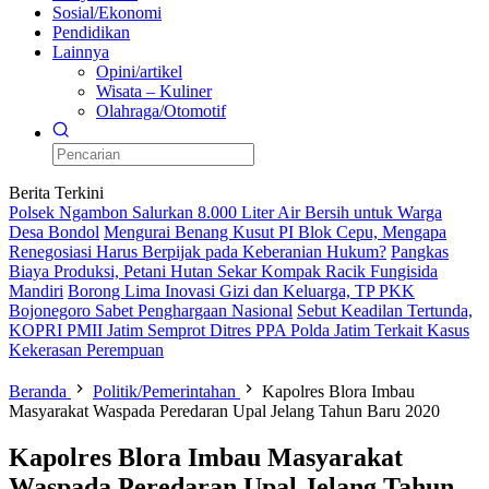
Sosial/Ekonomi
Pendidikan
Lainnya
Opini/artikel
Wisata – Kuliner
Olahraga/Otomotif
Berita Terkini
Polsek Ngambon Salurkan 8.000 Liter Air Bersih untuk Warga
Desa Bondol
Mengurai Benang Kusut PI Blok Cepu, Mengapa
Renegosiasi Harus Berpijak pada Keberanian Hukum?
Pangkas
Biaya Produksi, Petani Hutan Sekar Kompak Racik Fungisida
Mandiri
Borong Lima Inovasi Gizi dan Keluarga, TP PKK
Bojonegoro Sabet Penghargaan Nasional
Sebut Keadilan Tertunda,
KOPRI PMII Jatim Semprot Ditres PPA Polda Jatim Terkait Kasus
Kekerasan Perempuan
Beranda
Politik/Pemerintahan
Kapolres Blora Imbau
Masyarakat Waspada Peredaran Upal Jelang Tahun Baru 2020
Kapolres Blora Imbau Masyarakat
Waspada Peredaran Upal Jelang Tahun