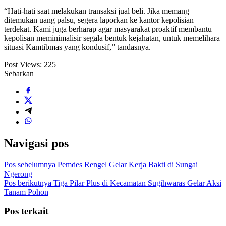
“Hati-hati saat melakukan transaksi jual beli. Jika memang
ditemukan uang palsu, segera laporkan ke kantor kepolisian
terdekat. Kami juga berharap agar masyarakat proaktif membantu
kepolisan meminimalisir segala bentuk kejahatan, untuk memelihara
situasi Kamtibmas yang kondusif,” tandasnya.
Post Views:
225
Sebarkan
Navigasi pos
Pos sebelumnya
Pemdes Rengel Gelar Kerja Bakti di Sungai
Ngerong
Pos berikutnya
Tiga Pilar Plus di Kecamatan Sugihwaras Gelar Aksi
Tanam Pohon
Pos terkait