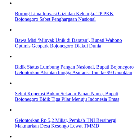
Borong Lima Inovasi Gizi dan Keluarga, TP PKK
Bojonegoro Sabet Penghargaan Nasional
Bawa Misi ‘Minyak Unik di Daratan’, Bupati Wahono
Optimis Geopark Bojonegoro Diakui Dunia
Bidik Status Lumbung Pangan Nasional, Bupati Bojonegoro
Gelontorkan Alsintan hingga Asuransi Tani ke 99 Gapoktan
Sebut Koperasi Bukan Sekadar Papan Nama, Bupati
Bojonegoro Bidik Tiga Pilar Menuju Indonesia Emas
Gelontorkan Rp 5,2 Miliar, Pemkab-TNI Bersinergi
Makmurkan Desa Kesongo Lewat TMMD