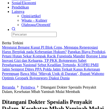
Sosial/Ekonomi
Pendidikan
Lainnya
Opini/artikel
Wisata – Kuliner
Olahraga/Otomotif
Berita Terkini
Mengurai Benang Kusut PI Blok Cepu, Mengapa Renegosiasi
Harus Berpijak pada Keberanian Hukum?
Pangkas Biaya Produksi,
Petani Hutan Sekar Kompak Racik Fungisida Mandiri
Borong Lima
Inovasi Gizi dan Keluarga, TP PKK Bojonegoro Sabet
Penghargaan Nasional
Sebut Keadilan Tertunda, KOPRI PMII
Jatim Semprot Ditres PPA Polda Jatim Terkait Kasus Kekerasan
Perempuan
Bawa Misi ‘Minyak Unik di Daratan’, Bupati Wahono
Optimis Geopark Bojonegoro Diakui Dunia
Beranda
Peristiwa
Ditangani Dokter Spesialis Penyakit
Dalam, Kesehatan Mbah Yaminah Mulai Membaik
Ditangani Dokter Spesialis Penyakit
Dalam, Kesehatan Mbah Yaminah Mulai