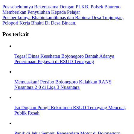
Pos sebelumnya
Bekerjasama Dengan PLKB, Polsek Baureno
Memberikan Penyuluhan Kepada Pelajar
Pos berikutnya
Bhabinkamtibmas dan Babinsa Desa Tunjungan,
Pelopori Kerja Bhakti Di Desa Binaan.
Pos terkait
Tegas! Dinas Kesehatan Bojonegoro Bantah Adanya
Penerimaan Pegawai di RSUD Temayang
Memuaskan! Persibo Bojonegoro Kalahkan RANS
Nusantara 2-0 di Liga 3 Nusantara
Isu Dugaan Pungli Rekrutmen RSUD Temayang Mencuat,
Publik Resah
Panik di Jalur Sempit, Pengendara Motor di Bojonegoro