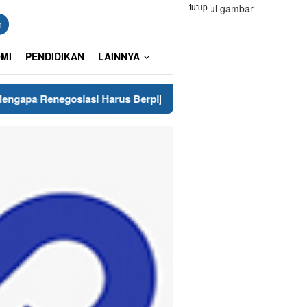
tutup
n
MI
PENDIDIKAN
LAINNYA
egosiasi Harus Berpijak pada Keberanian Hukum?
Pangk