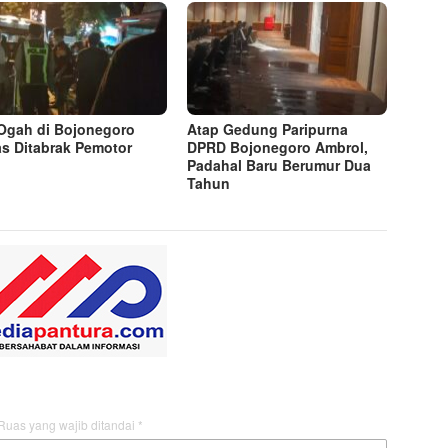
Ogah di Bojonegoro
Atap Gedung Paripurna
s Ditabrak Pemotor
DPRD Bojonegoro Ambrol,
Padahal Baru Berumur Dua
Tahun
Ruas yang wajib ditandai
*