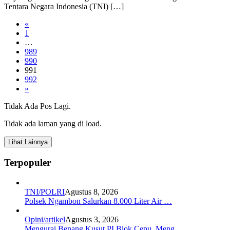
Tentara Negara Indonesia (TNI) […]
«
1
…
989
990
991
992
»
Tidak Ada Pos Lagi.
Tidak ada laman yang di load.
Lihat Lainnya
Terpopuler
TNI/POLRI
Agustus 8, 2026
Polsek Ngambon Salurkan 8.000 Liter Air …
Opini/artikel
Agustus 3, 2026
Mengurai Benang Kusut PI Blok Cepu, Meng…