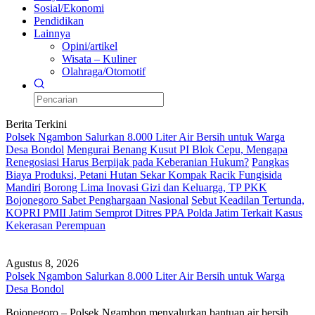
Sosial/Ekonomi
Pendidikan
Lainnya
Opini/artikel
Wisata – Kuliner
Olahraga/Otomotif
Berita Terkini
Polsek Ngambon Salurkan 8.000 Liter Air Bersih untuk Warga
Desa Bondol
Mengurai Benang Kusut PI Blok Cepu, Mengapa
Renegosiasi Harus Berpijak pada Keberanian Hukum?
Pangkas
Biaya Produksi, Petani Hutan Sekar Kompak Racik Fungisida
Mandiri
Borong Lima Inovasi Gizi dan Keluarga, TP PKK
Bojonegoro Sabet Penghargaan Nasional
Sebut Keadilan Tertunda,
KOPRI PMII Jatim Semprot Ditres PPA Polda Jatim Terkait Kasus
Kekerasan Perempuan
Agustus 8, 2026
Polsek Ngambon Salurkan 8.000 Liter Air Bersih untuk Warga
Desa Bondol
Bojonegoro – Polsek Ngambon menyalurkan bantuan air bersih