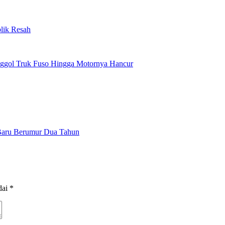
lik Resah
enggol Truk Fuso Hingga Motornya Hancur
Baru Berumur Dua Tahun
dai
*