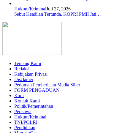
Hukum/Kriminal
Juli 27, 2026
Sebut Keadilan Tertunda, KOPRI PMII Jati…
Tentang Kami
Redaksi
Kebijakan Privasi
Disclamer
Pedoman Pemberitaan Media Siber
FORM PENGADUAN
Karir
Kontak Kami
Politik/Pemerintahan
Peristiwa
Hukum/Kriminal
TNI/POLRI
Pendidikan
Minyak/Gas