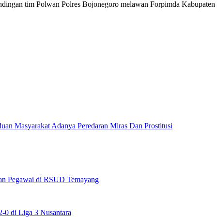
ndingan tim Polwan Polres Bojonegoro melawan Forpimda Kabupaten
uan Masyarakat Adanya Peredaran Miras Dan Prostitusi
maan Pegawai di RSUD Temayang
0 di Liga 3 Nusantara