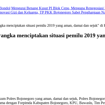
 Bondol
Mengurai Benang Kusut PI Blok Cepu, Mengapa Renegosiasi 
novasi Gizi dan Keluarga, TP PKK Bojonegoro Sabet Penghargaan Na
gka menciptakan situasi pemilu 2019 yang aman, damai dan sejuk" di
angka menciptakan situasi pemilu 2019 ya
um Polres Bojonegoro yang aman, damai dan sejuk, Polres Bojonegoro
ersama dengan Forpimda Kabupaten Bojonegoro, KPU, Bawaslu, Tim P