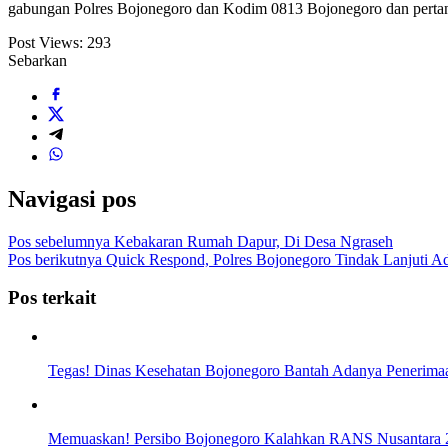
gabungan Polres Bojonegoro dan Kodim 0813 Bojonegoro dan perta
Post Views:
293
Sebarkan
Navigasi pos
Pos sebelumnya
Kebakaran Rumah Dapur, Di Desa Ngraseh
Pos berikutnya
Quick Respond, Polres Bojonegoro Tindak Lanjuti Ad
Pos terkait
Tegas! Dinas Kesehatan Bojonegoro Bantah Adanya Peneri
Memuaskan! Persibo Bojonegoro Kalahkan RANS Nusantara 2-