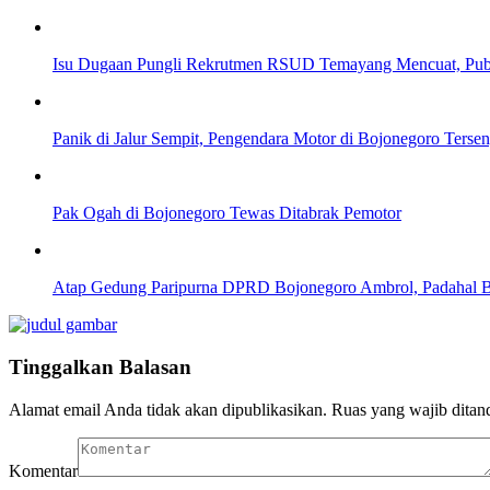
Isu Dugaan Pungli Rekrutmen RSUD Temayang Mencuat, Pub
Panik di Jalur Sempit, Pengendara Motor di Bojonegoro Ters
Pak Ogah di Bojonegoro Tewas Ditabrak Pemotor
Atap Gedung Paripurna DPRD Bojonegoro Ambrol, Padahal 
Tinggalkan Balasan
Alamat email Anda tidak akan dipublikasikan.
Ruas yang wajib ditan
Komentar