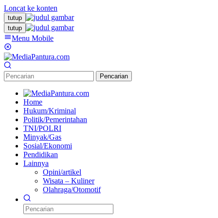
Loncat ke konten
tutup
tutup
Menu Mobile
Pencarian
Home
Hukum/Kriminal
Politik/Pemerintahan
TNI/POLRI
Minyak/Gas
Sosial/Ekonomi
Pendidikan
Lainnya
Opini/artikel
Wisata – Kuliner
Olahraga/Otomotif