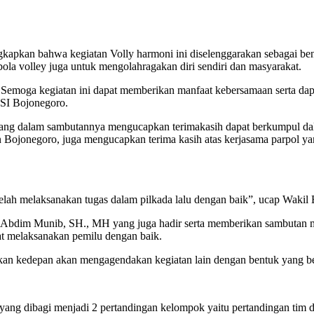
pkan bahwa kegiatan Volly harmoni ini diselenggarakan sebagai bent
ola volley juga untuk mengolahragakan diri sendiri dan masyarakat.
n. Semoga kegiatan ini dapat memberikan manfaat kebersamaan serta 
VSI Bojonegoro.
ang dalam sambutannya mengucapkan terimakasih dapat berkumpul dal
 Bojonegoro, juga mengucapkan terima kasih atas kerjasama parpol yan
elah melaksanakan tugas dalam pilkada lalu dengan baik”, ucap Wakil 
Abdim Munib, SH., MH yang juga hadir serta memberikan sambutan m
at melaksanakan pemilu dengan baik.
nakan kedepan akan mengagendakan kegiatan lain dengan bentuk yang 
 yang dibagi menjadi 2 pertandingan kelompok yaitu pertandingan tim 