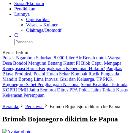
Sosial/Ekonomi
Pendidikan
Lainnya
Opini/artikel
Wisata – Kuliner
Olahraga/Otomotif
Berita Terkini
Polsek Ngambon Salurkan 8.000 Liter Air Bersih untuk Warga
Desa Bondol
Mengurai Benang Kusut PI Blok Cepu, Mengapa
Renegosiasi Harus Berpijak pada Keberanian Hukum?
Pangkas
Biaya Produksi, Petani Hutan Sekar Kompak Racik Fungisida
Mandiri
Borong Lima Inovasi Gizi dan Keluarga, TP PKK
Bojonegoro Sabet Penghargaan Nasional
Sebut Keadilan Tertunda,
KOPRI PMII Jatim Semprot Ditres PPA Polda Jatim Terkait Kasus
Kekerasan Perempuan
Beranda
Peristiwa
Brimob Bojonegoro dikirim ke Papua
Brimob Bojonegoro dikirim ke Papua