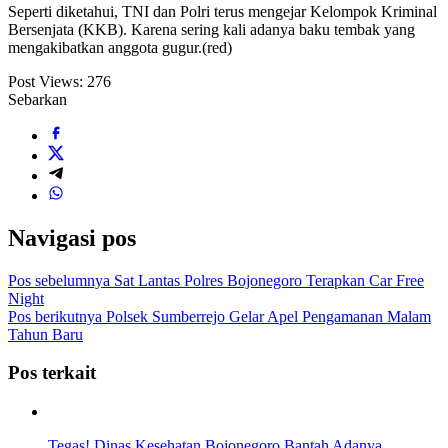
Seperti diketahui, TNI dan Polri terus mengejar Kelompok Kriminal
Bersenjata (KKB). Karena sering kali adanya baku tembak yang
mengakibatkan anggota gugur.(red)
Post Views:
276
Sebarkan
Navigasi pos
Pos sebelumnya
Sat Lantas Polres Bojonegoro Terapkan Car Free
Night
Pos berikutnya
Polsek Sumberrejo Gelar Apel Pengamanan Malam
Tahun Baru
Pos terkait
Tegas! Dinas Kesehatan Bojonegoro Bantah Adanya