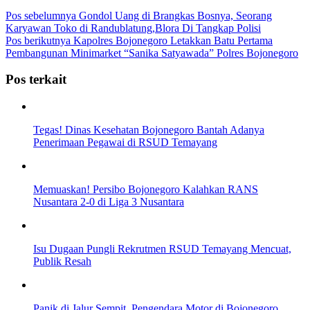
Pos sebelumnya
Gondol Uang di Brangkas Bosnya, Seorang
Karyawan Toko di Randublatung,Blora Di Tangkap Polisi
Pos berikutnya
Kapolres Bojonegoro Letakkan Batu Pertama
Pembangunan Minimarket “Sanika Satyawada” Polres Bojonegoro
Pos terkait
Tegas! Dinas Kesehatan Bojonegoro Bantah Adanya
Penerimaan Pegawai di RSUD Temayang
Memuaskan! Persibo Bojonegoro Kalahkan RANS
Nusantara 2-0 di Liga 3 Nusantara
Isu Dugaan Pungli Rekrutmen RSUD Temayang Mencuat,
Publik Resah
Panik di Jalur Sempit, Pengendara Motor di Bojonegoro