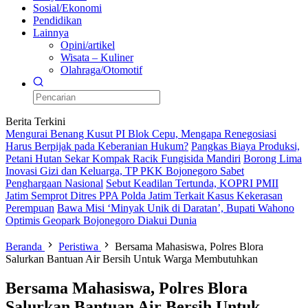
Sosial/Ekonomi
Pendidikan
Lainnya
Opini/artikel
Wisata – Kuliner
Olahraga/Otomotif
Berita Terkini
Mengurai Benang Kusut PI Blok Cepu, Mengapa Renegosiasi
Harus Berpijak pada Keberanian Hukum?
Pangkas Biaya Produksi,
Petani Hutan Sekar Kompak Racik Fungisida Mandiri
Borong Lima
Inovasi Gizi dan Keluarga, TP PKK Bojonegoro Sabet
Penghargaan Nasional
Sebut Keadilan Tertunda, KOPRI PMII
Jatim Semprot Ditres PPA Polda Jatim Terkait Kasus Kekerasan
Perempuan
Bawa Misi ‘Minyak Unik di Daratan’, Bupati Wahono
Optimis Geopark Bojonegoro Diakui Dunia
Beranda
Peristiwa
Bersama Mahasiswa, Polres Blora
Salurkan Bantuan Air Bersih Untuk Warga Membutuhkan
Bersama Mahasiswa, Polres Blora
Salurkan Bantuan Air Bersih Untuk