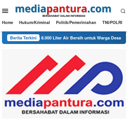
Loncat
Menu
ke
konten
Mobile
Home
Hukum/Kriminal
Politik/Pemerintahan
TNI/POLRI
n Salurkan 8.000 Liter Air Bersih untuk Warga Desa Bondol
Berita Terkini