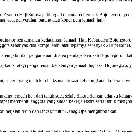
ari Asrama Haji Surabaya hingga ke pendapa Pemkab Bojonegoro, peng
 saat penyerahan barang atau koper para jemaah haji.
ordinator pengamanan kedatangan Jamaah Haji Kabupaten Bojonegor
gota sebanyak dua kompi lebih, atau tepatnya sebanyak 218 personel.
manan jalur dan pengamanan di area pendapa Pemkab Bojonegoro,” ka
apkan strategi pengamanan kedatangan jemaah haji asal Bojonegoro, y
t, seperti yang telah kami laksanakan saat keberangkatan beberapa w
gang jemaah haji dari tanah suci, selalu diikuti dengan adanya kelua
apat membantu anggota yang sudah bekerja ekstra serta untuk menghin
at berjalan tertib dan lancar,” tutur Kabag Ops mengimbuhkan.
ojonegoro, yang tergabung dalam kelompok terbang (kloter) 73, seban