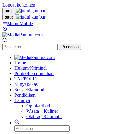
Loncat ke konten
tutup
tutup
Menu Mobile
Pencarian
Home
Hukum/Kriminal
Politik/Pemerintahan
TNI/POLRI
Minyak/Gas
Sosial/Ekonomi
Pendidikan
Lainnya
Opini/artikel
Wisata – Kuliner
Olahraga/Otomotif