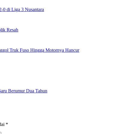
0 di Liga 3 Nusantara
lik Resah
enggol Truk Fuso Hingga Motornya Hancur
Baru Berumur Dua Tahun
dai
*