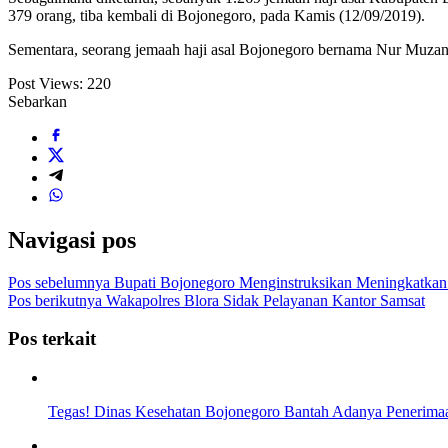
379 orang, tiba kembali di Bojonegoro, pada Kamis (12/09/2019).
Sementara, seorang jemaah haji asal Bojonegoro bernama Nur Muza
Post Views:
220
Sebarkan
Navigasi pos
Pos sebelumnya
Bupati Bojonegoro Menginstruksikan Meningkatkan
Pos berikutnya
Wakapolres Blora Sidak Pelayanan Kantor Samsat
Pos terkait
Tegas! Dinas Kesehatan Bojonegoro Bantah Adanya Peneri