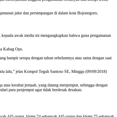
amanan jalur dan persimpangan di dalam kota Bojonegoro,
o, kepada awak media ini mengungkapkan bahwa guna pengamanan
ta Kabag Ops.
ang hampir serupa dengan tahun sebelumnya atau sama dengan saat
aktu lalu,” jelas Kompol Teguh Santoso SE, Minggu (09/09/2018)
rga atau kerabat jemaah, yang datang menjemput, sehingga dengan
dari para penjemput agar tidak berdesak desakan.
yak 445 orang, kloter 74 sebanyak 445 orang dan kloter 75 sebanyak