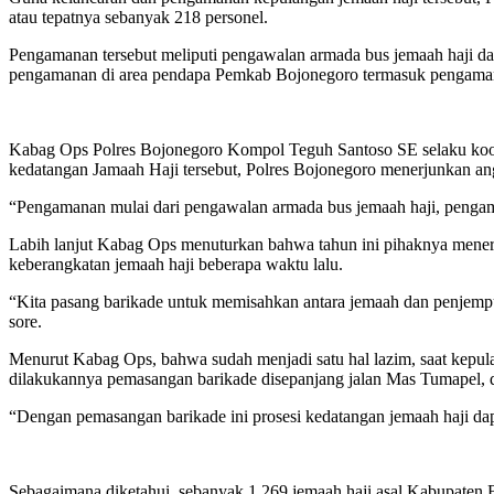
atau tepatnya sebanyak 218 personel.
Pengamanan tersebut meliputi pengawalan armada bus jemaah haji d
pengamanan di area pendapa Pemkab Bojonegoro termasuk pengamanan
Kabag Ops Polres Bojonegoro Kompol Teguh Santoso SE selaku ko
kedatangan Jamaah Haji tersebut, Polres Bojonegoro menerjunkan ang
“Pengamanan mulai dari pengawalan armada bus jemaah haji, penga
Labih lanjut Kabag Ops menuturkan bahwa tahun ini pihaknya mener
keberangkatan jemaah haji beberapa waktu lalu.
“Kita pasang barikade untuk memisahkan antara jemaah dan penjempu
sore.
Menurut Kabag Ops, bahwa sudah menjadi satu hal lazim, saat kepulan
dilakukannya pemasangan barikade disepanjang jalan Mas Tumapel, d
“Dengan pemasangan barikade ini prosesi kedatangan jemaah haji dap
Sebagaimana diketahui, sebanyak 1.269 jemaah haji asal Kabupaten B