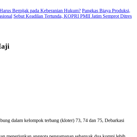
Harus Berpijak pada Keberanian Hukum?
Pangkas Biaya Produksi,
sional
Sebut Keadilan Tertunda, KOPRI PMII Jatim Semprot Ditres
aji
bung dalam kelompok terbang (kloter) 73, 74 dan 75, Debarkasi
ngan menerjunkan anggota pengamanan sebanyak dua kompi lebih,