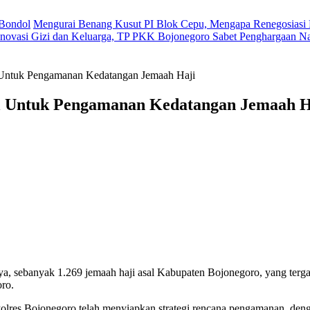
 Bondol
Mengurai Benang Kusut PI Blok Cepu, Mengapa Renegosiasi 
novasi Gizi dan Keluarga, TP PKK Bojonegoro Sabet Penghargaan Na
l Untuk Pengamanan Kedatangan Jemaah Haji
el Untuk Pengamanan Kedatangan Jemaah H
, sebanyak 1.269 jemaah haji asal Kabupaten Bojonegoro, yang terga
ro.
Polres Bojonegoro telah menyiapkan strategi rencana pengamanan, de