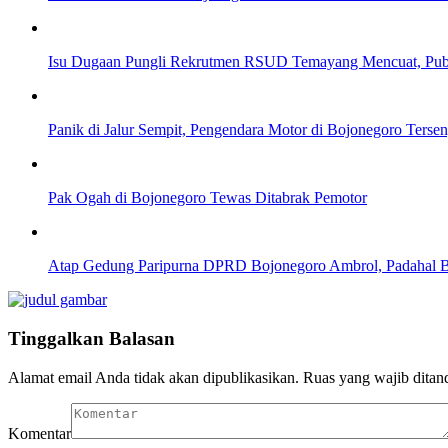
Isu Dugaan Pungli Rekrutmen RSUD Temayang Mencuat, Pub
Panik di Jalur Sempit, Pengendara Motor di Bojonegoro Ters
Pak Ogah di Bojonegoro Tewas Ditabrak Pemotor
Atap Gedung Paripurna DPRD Bojonegoro Ambrol, Padahal 
Tinggalkan Balasan
Alamat email Anda tidak akan dipublikasikan.
Ruas yang wajib ditan
Komentar