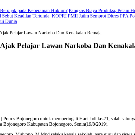
 Berpijak pada Keberanian Hukum?
Pangkas Biaya Produksi, Petani 
l
Sebut Keadilan Tertunda, KOPRI PMII Jatim Semprot Ditres PPA Po
kui Dunia
 Ajak Pelajar Lawan Narkoba Dan Kenakalan Remaja
l, Ajak Pelajar Lawan Narkoba Dan Kenaka
) Polres Bojonegoro untuk memperingati Hari Jadi ke-71, salah satun
a Bojonegoro Kabupaten Bojonegoro, Senin(19/8/2019).
jonegoro, Mulyono, M.Mpd selaku kepala sekolah, para guru dan sisw