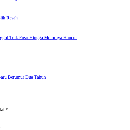
lik Resah
enggol Truk Fuso Hingga Motornya Hancur
Baru Berumur Dua Tahun
dai
*