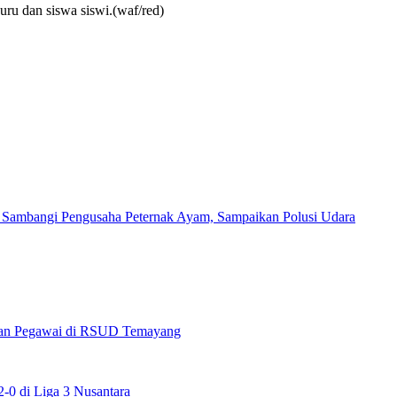
uru dan siswa siswi.(waf/red)
 Sambangi Pengusaha Peternak Ayam, Sampaikan Polusi Udara
maan Pegawai di RSUD Temayang
0 di Liga 3 Nusantara