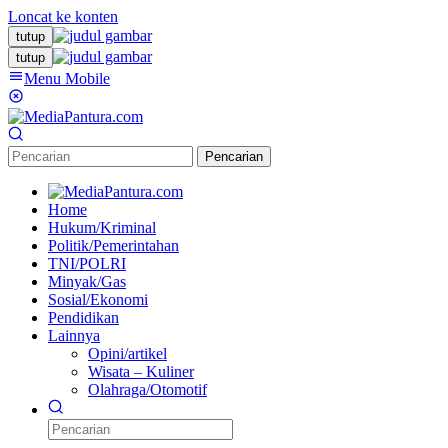
Loncat ke konten
tutup
tutup
Menu Mobile
Pencarian
Home
Hukum/Kriminal
Politik/Pemerintahan
TNI/POLRI
Minyak/Gas
Sosial/Ekonomi
Pendidikan
Lainnya
Opini/artikel
Wisata – Kuliner
Olahraga/Otomotif