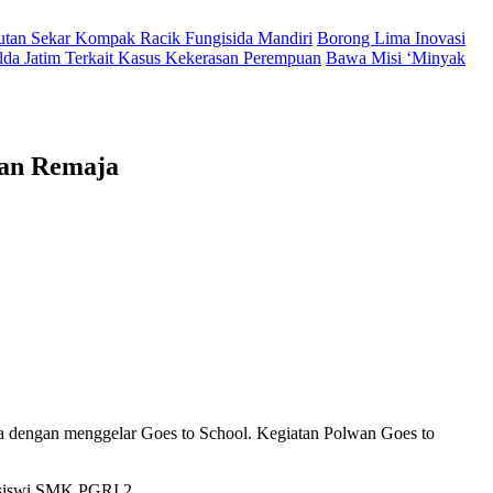
Hutan Sekar Kompak Racik Fungisida Mandiri
Borong Lima Inovasi
lda Jatim Terkait Kasus Kekerasan Perempuan
Bawa Misi ‘Minyak
lan Remaja
ya dengan menggelar Goes to School. Kegiatan Polwan Goes to
a siswi SMK PGRI 2.