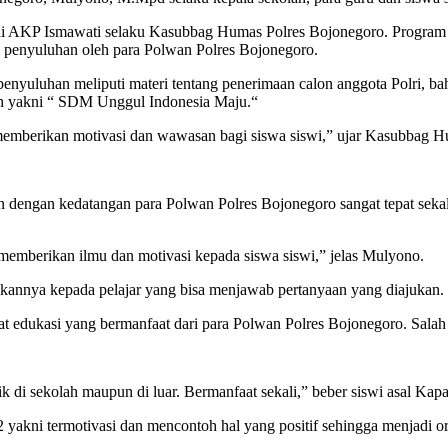
ni AKP Ismawati selaku Kasubbag Humas Polres Bojonegoro. Program Goes
 penyuluhan oleh para Polwan Polres Bojonegoro.
uluhan meliputi materi tentang penerimaan calon anggota Polri, bah
h yakni “ SDM Unggul Indonesia Maju.“
 memberikan motivasi dan wawasan bagi siswa siswi,” ujar Kasubbag
gan kedatangan para Polwan Polres Bojonegoro sangat tepat sekali d
emberikan ilmu dan motivasi kepada siswa siswi,” jelas Mulyono.
annya kepada pelajar yang bisa menjawab pertanyaan yang diajukan.
edukasi yang bermanfaat dari para Polwan Polres Bojonegoro. Salah 
 di sekolah maupun di luar. Bermanfaat sekali,” beber siswi asal Kapa
akni termotivasi dan mencontoh hal yang positif sehingga menjadi or