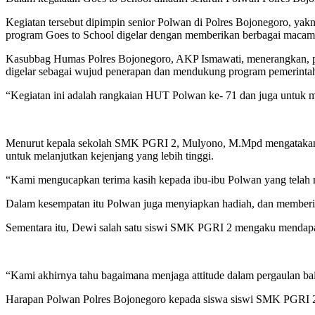
Kegiatan tersebut dipimpin senior Polwan di Polres Bojonegoro, yak
program Goes to School digelar dengan memberikan berbagai macam
Kasubbag Humas Polres Bojonegoro, AKP Ismawati, menerangkan, peny
digelar sebagai wujud penerapan dan mendukung program pemerinta
“Kegiatan ini adalah rangkaian HUT Polwan ke- 71 dan juga untuk
Menurut kepala sekolah SMK PGRI 2, Mulyono, M.Mpd mengatakan den
untuk melanjutkan kejenjang yang lebih tinggi.
“Kami mengucapkan terima kasih kepada ibu-ibu Polwan yang telah m
Dalam kesempatan itu Polwan juga menyiapkan hadiah, dan memberik
Sementara itu, Dewi salah satu siswi SMK PGRI 2 mengaku mendapat 
“Kami akhirnya tahu bagaimana menjaga attitude dalam pergaulan baik
Harapan Polwan Polres Bojonegoro kepada siswa siswi SMK PGRI 2 y