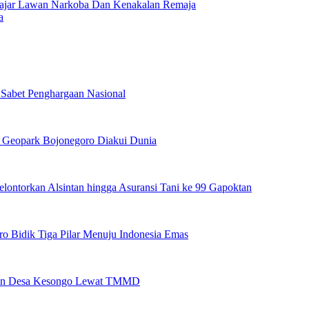
elajar Lawan Narkoba Dan Kenakalan Remaja
a
Sabet Penghargaan Nasional
s Geopark Bojonegoro Diakui Dunia
lontorkan Alsintan hingga Asuransi Tani ke 99 Gapoktan
o Bidik Tiga Pilar Menuju Indonesia Emas
rkan Desa Kesongo Lewat TMMD