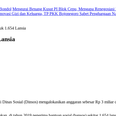
 Bondol
Mengurai Benang Kusut PI Blok Cepu, Mengapa Renegosiasi 
novasi Gizi dan Keluarga, TP PKK Bojonegoro Sabet Penghargaan Na
uk 1.654 Lansia
Lansia
 Sosial (Dinsos) mengalokasikan anggaran sebesar Rp 3 miliar dar
 di tahun 2019 penerima bantuan sosial (bansos) sekitar 1.654 lansi