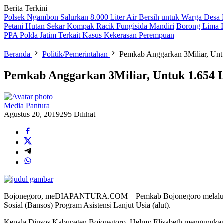
Berita Terkini
Polsek Ngambon Salurkan 8.000 Liter Air Bersih untuk Warga Desa
Petani Hutan Sekar Kompak Racik Fungisida Mandiri
Borong Lima I
PPA Polda Jatim Terkait Kasus Kekerasan Perempuan
Beranda
Politik/Pemerintahan
Pemkab Anggarkan 3Miliar, Unt
Pemkab Anggarkan 3Miliar, Untuk 1.654 
Media Pantura
Agustus 20, 2019
295 Dilihat
Bojonegoro, meDIAPANTURA.COM – Pemkab Bojonegoro melalui Dinas
Sosial (Bansos) Program Asistensi Lanjut Usia (alut).
Kepala Dinsos Kabupaten Bojonegoro, Helmy Elisabeth mengungkapkan,