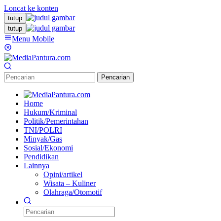
Loncat ke konten
tutup
tutup
Menu Mobile
Pencarian
Home
Hukum/Kriminal
Politik/Pemerintahan
TNI/POLRI
Minyak/Gas
Sosial/Ekonomi
Pendidikan
Lainnya
Opini/artikel
Wisata – Kuliner
Olahraga/Otomotif