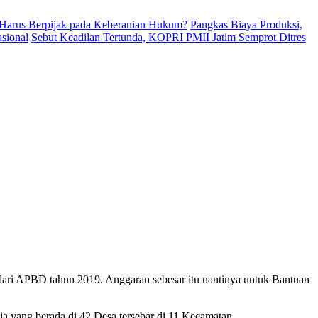
Harus Berpijak pada Keberanian Hukum?
Pangkas Biaya Produksi,
sional
Sebut Keadilan Tertunda, KOPRI PMII Jatim Semprot Ditres
i APBD tahun 2019. Anggaran sebesar itu nantinya untuk Bantuan
a yang berada di 42 Desa tersebar di 11 Kecamatan.