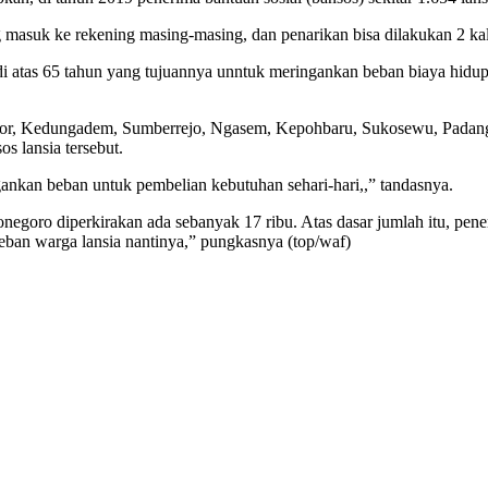
g masuk ke rekening masing-masing, dan penarikan bisa dilakukan 2 kal
i atas 65 tahun yang tujuannya unntuk meringankan beban biaya hidup 
nor, Kedungadem, Sumberrejo, Ngasem, Kepohbaru, Sukosewu, Padan
s lansia tersebut.
ankan beban untuk pembelian kebutuhan sehari-hari,,” tandasnya.
jonegoro diperkirakan ada sebanyak 17 ribu. Atas dasar jumlah itu, pe
beban warga lansia nantinya,” pungkasnya (top/waf)