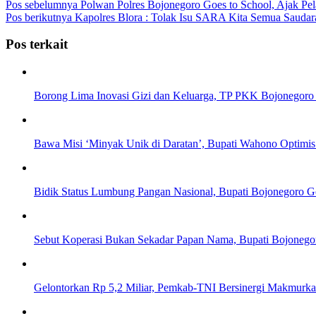
Pos sebelumnya
Polwan Polres Bojonegoro Goes to School, Ajak P
Pos berikutnya
Kapolres Blora : Tolak Isu SARA Kita Semua Saudar
Pos terkait
Borong Lima Inovasi Gizi dan Keluarga, TP PKK Bojonegoro 
Bawa Misi ‘Minyak Unik di Daratan’, Bupati Wahono Optimi
Bidik Status Lumbung Pangan Nasional, Bupati Bojonegoro Ge
Sebut Koperasi Bukan Sekadar Papan Nama, Bupati Bojonegor
Gelontorkan Rp 5,2 Miliar, Pemkab-TNI Bersinergi Makmu