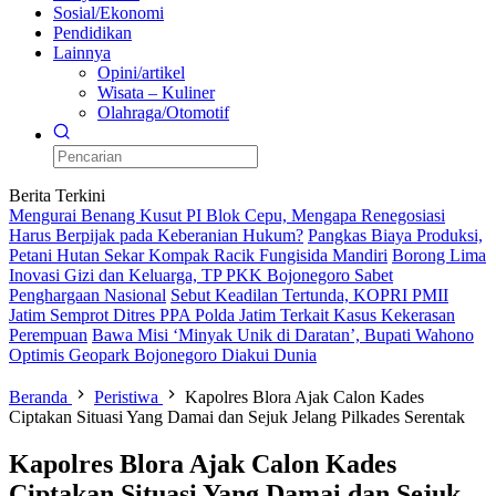
Sosial/Ekonomi
Pendidikan
Lainnya
Opini/artikel
Wisata – Kuliner
Olahraga/Otomotif
Berita Terkini
Mengurai Benang Kusut PI Blok Cepu, Mengapa Renegosiasi
Harus Berpijak pada Keberanian Hukum?
Pangkas Biaya Produksi,
Petani Hutan Sekar Kompak Racik Fungisida Mandiri
Borong Lima
Inovasi Gizi dan Keluarga, TP PKK Bojonegoro Sabet
Penghargaan Nasional
Sebut Keadilan Tertunda, KOPRI PMII
Jatim Semprot Ditres PPA Polda Jatim Terkait Kasus Kekerasan
Perempuan
Bawa Misi ‘Minyak Unik di Daratan’, Bupati Wahono
Optimis Geopark Bojonegoro Diakui Dunia
Beranda
Peristiwa
Kapolres Blora Ajak Calon Kades
Ciptakan Situasi Yang Damai dan Sejuk Jelang Pilkades Serentak
Kapolres Blora Ajak Calon Kades
Ciptakan Situasi Yang Damai dan Sejuk