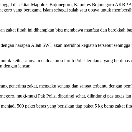
nggal di sekitar Mapolres Bojonegoro, Kapolres Bojonegoro AKBP Ar
negoro yang beragama Islam sebagai salah satu upaya untuk membersihk
an zakat fitrah ini diharapkan bisa membawa manfaat dan barokkah b
rga dengan harapan Allah SWT akan meridhoi kegiatan tersebut sehingg
 untuk keihlasannya mendoakan seluruh Polisi terutama yang berdinas 
n dengan lancar.
ang penerima zakat, mengaku senang dan sangat terbantu dengan pemb
jonegoro, mugi-mugi Pak Polisi diparingi sehat, dilindungi pas tugas 
enjadi 500 paket beras yang berisikan tiap paket 5 kg beras zakat fitr