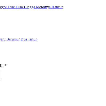
enggol Truk Fuso Hingga Motornya Hancur
Baru Berumur Dua Tahun
dai
*