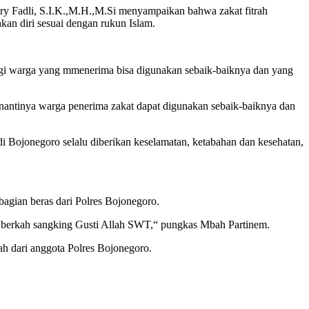
y Fadli, S.I.K.,M.H.,M.Si menyampaikan bahwa zakat fitrah
an diri sesuai dengan rukun Islam.
agi warga yang mmenerima bisa digunakan sebaik-baiknya dan yang
a nantinya warga penerima zakat dapat digunakan sebaik-baiknya dan
di Bojonegoro selalu diberikan keselamatan, ketabahan dan kesehatan,
agian beras dari Polres Bojonegoro.
lan berkah sangking Gusti Allah SWT,“ pungkas Mbah Partinem.
ah dari anggota Polres Bojonegoro.