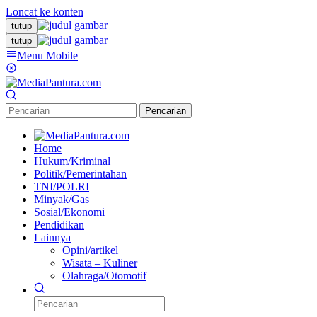
Loncat ke konten
tutup
tutup
Menu Mobile
Pencarian
Home
Hukum/Kriminal
Politik/Pemerintahan
TNI/POLRI
Minyak/Gas
Sosial/Ekonomi
Pendidikan
Lainnya
Opini/artikel
Wisata – Kuliner
Olahraga/Otomotif