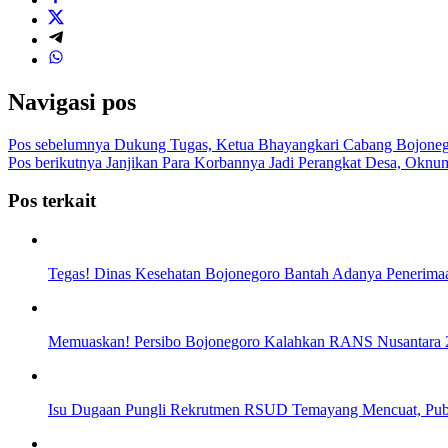
Navigasi pos
Pos sebelumnya
Dukung Tugas, Ketua Bhayangkari Cabang Bojoneg
Pos berikutnya
Janjikan Para Korbannya Jadi Perangkat Desa, Oknum
Pos terkait
Tegas! Dinas Kesehatan Bojonegoro Bantah Adanya Peneri
Memuaskan! Persibo Bojonegoro Kalahkan RANS Nusantara 2-
Isu Dugaan Pungli Rekrutmen RSUD Temayang Mencuat, Pub