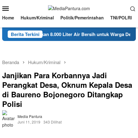
Loncat
Menu
ke
Mobile
konten
Home
Hukum/Kriminal
Politik/Pemerintahan
TNI/POLRI
Ngambon Salurkan 8.000 Liter Air Bersih untuk Warga Desa Bon
Berita Terkini
Beranda
Hukum/Kriminal
Janjikan Para Korbannya Jadi
Perangkat Desa, Oknum Kepala Desa
di Baureno Bojonegoro Ditangkap
Polisi
Media Pantura
Juni 11, 2019
343 Dilihat