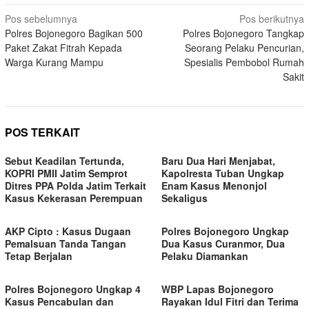
Navigasi
Pos sebelumnya
Pos berikutnya
Polres Bojonegoro Bagikan 500
Polres Bojonegoro Tangkap
pos
Paket Zakat Fitrah Kepada
Seorang Pelaku Pencurian,
Warga Kurang Mampu
Spesialis Pembobol Rumah
Sakit
POS TERKAIT
Sebut Keadilan Tertunda,
Baru Dua Hari Menjabat,
KOPRI PMII Jatim Semprot
Kapolresta Tuban Ungkap
Ditres PPA Polda Jatim Terkait
Enam Kasus Menonjol
Kasus Kekerasan Perempuan
Sekaligus
AKP Cipto : Kasus Dugaan
Polres Bojonegoro Ungkap
Pemalsuan Tanda Tangan
Dua Kasus Curanmor, Dua
Tetap Berjalan
Pelaku Diamankan
Polres Bojonegoro Ungkap 4
WBP Lapas Bojonegoro
Kasus Pencabulan dan
Rayakan Idul Fitri dan Terima