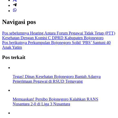
Navigasi pos
Pos sebelumnya
Hearing Antara Forum Pegawai Tidak Tetap (PTT)
Kesehatan Dengan Komisi C DPRD Kabupaten Bojonegoro
Pos berikutnya
Perkumpulan Bojonegoro Solid ‘PBS’ Santuni 40
Anak Yatim
Pos terkait
Tegas! Dinas Kesehatan Bojonegoro Bantah Adanya
Penerimaan Pegawai di RSUD Temayang
Memuaskan! Persibo Bojonegoro Kalahkan RANS
Nusantara 2-0 di Liga 3 Nusantara