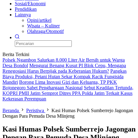
Sosial/Ekonomi
Pendidikan
Lainnya
Opini/artikel
Wisata – Kuliner
Olahraga/Otomotif
Berita Terkini
Polsek Ngambon Salurkan 8.000 Liter Air Bersih untuk Warga
Desa Bondol
Mengurai Benang Kusut PI Blok Cepu, Mengapa
Renegosiasi Harus Berpijak pada Keberanian Hukum?
Pangkas
Biaya Produksi, Petani Hutan Sekar Kompak Racik Fungisida
Mandiri
Borong Lima Inovasi Gizi dan Keluarga, TP PKK
Bojonegoro Sabet Penghargaan Nasional
Sebut Keadilan Tertunda,
KOPRI PMII Jatim Semprot Ditres PPA Polda Jatim Terkait Kasus
Kekerasan Perempuan
Beranda
Peristiwa
Kasi Humas Polsek Sumberrejo Jagongan
Dengan Para Pemuda Desa Mlinjeng
Kasi Humas Polsek Sumberrejo Jagongan
Dengan Para Pemuda Desa Mlinjeng