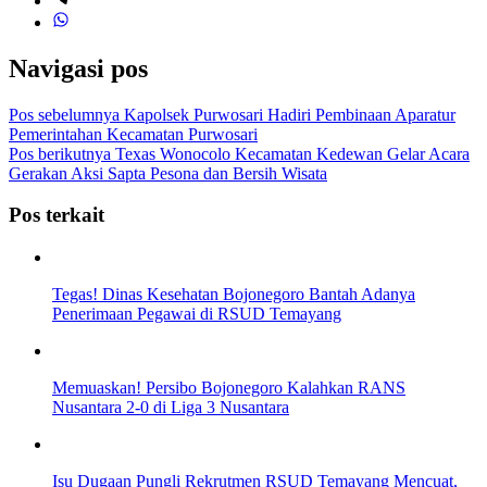
Navigasi pos
Pos sebelumnya
Kapolsek Purwosari Hadiri Pembinaan Aparatur
Pemerintahan Kecamatan Purwosari
Pos berikutnya
Texas Wonocolo Kecamatan Kedewan Gelar Acara
Gerakan Aksi Sapta Pesona dan Bersih Wisata
Pos terkait
Tegas! Dinas Kesehatan Bojonegoro Bantah Adanya
Penerimaan Pegawai di RSUD Temayang
Memuaskan! Persibo Bojonegoro Kalahkan RANS
Nusantara 2-0 di Liga 3 Nusantara
Isu Dugaan Pungli Rekrutmen RSUD Temayang Mencuat,