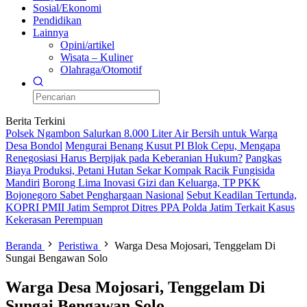
Sosial/Ekonomi
Pendidikan
Lainnya
Opini/artikel
Wisata – Kuliner
Olahraga/Otomotif
Berita Terkini
Polsek Ngambon Salurkan 8.000 Liter Air Bersih untuk Warga
Desa Bondol
Mengurai Benang Kusut PI Blok Cepu, Mengapa
Renegosiasi Harus Berpijak pada Keberanian Hukum?
Pangkas
Biaya Produksi, Petani Hutan Sekar Kompak Racik Fungisida
Mandiri
Borong Lima Inovasi Gizi dan Keluarga, TP PKK
Bojonegoro Sabet Penghargaan Nasional
Sebut Keadilan Tertunda,
KOPRI PMII Jatim Semprot Ditres PPA Polda Jatim Terkait Kasus
Kekerasan Perempuan
Beranda
Peristiwa
Warga Desa Mojosari, Tenggelam Di
Sungai Bengawan Solo
Warga Desa Mojosari, Tenggelam Di
Sungai Bengawan Solo