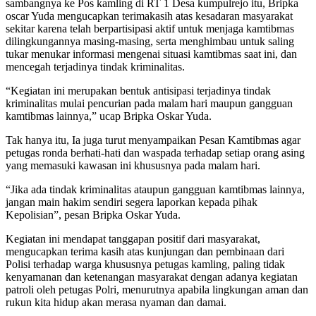
sambangnya ke Pos kamling di RT 1 Desa kumpulrejo itu, Bripka
oscar Yuda mengucapkan terimakasih atas kesadaran masyarakat
sekitar karena telah berpartisipasi aktif untuk menjaga kamtibmas
dilingkungannya masing-masing, serta menghimbau untuk saling
tukar menukar informasi mengenai situasi kamtibmas saat ini, dan
mencegah terjadinya tindak kriminalitas.
“Kegiatan ini merupakan bentuk antisipasi terjadinya tindak
kriminalitas mulai pencurian pada malam hari maupun gangguan
kamtibmas lainnya,” ucap Bripka Oskar Yuda.
Tak hanya itu, Ia juga turut menyampaikan Pesan Kamtibmas agar
petugas ronda berhati-hati dan waspada terhadap setiap orang asing
yang memasuki kawasan ini khususnya pada malam hari.
“Jika ada tindak kriminalitas ataupun gangguan kamtibmas lainnya,
jangan main hakim sendiri segera laporkan kepada pihak
Kepolisian”, pesan Bripka Oskar Yuda.
Kegiatan ini mendapat tanggapan positif dari masyarakat,
mengucapkan terima kasih atas kunjungan dan pembinaan dari
Polisi terhadap warga khususnya petugas kamling, paling tidak
kenyamanan dan ketenangan masyarakat dengan adanya kegiatan
patroli oleh petugas Polri, menurutnya apabila lingkungan aman dan
rukun kita hidup akan merasa nyaman dan damai.