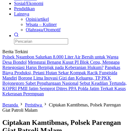
Sosial/Ekonomi
Pendidikan
Lainnya
Opini/artikel
Wisata – Kuliner
Olahraga/Otomotif
Berita Terkini
Polsek Ngambon Salurkan 8.000 Liter Air Bersih untuk Warga
Desa Bondol
Mengurai Benang Kusut PI Blok Cepu, Mengapa
Renegosiasi Harus Berpijak pada Keberanian Hukum?
Pangkas
Biaya Produksi, Petani Hutan Sekar Kompak Racik Fungisida
Mandiri
Borong Lima Inovasi Gizi dan Keluarga, TP PKK
Bojonegoro Sabet Penghargaan Nasional
Sebut Keadilan Tertunda,
KOPRI PMII Jatim Semprot Ditres PPA Polda Jatim Terkait Kasus
Kekerasan Perempuan
Beranda
Peristiwa
Ciptakan Kamtibmas, Polsek Parengan
Giat Patroli Malam
Ciptakan Kamtibmas, Polsek Parengan
Giat Patroli Malam