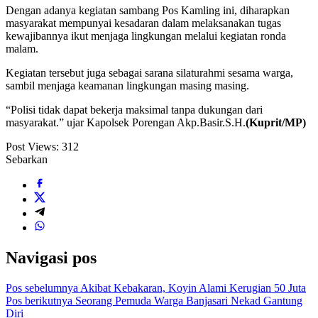
Dengan adanya kegiatan sambang Pos Kamling ini, diharapkan
masyarakat mempunyai kesadaran dalam melaksanakan tugas
kewajibannya ikut menjaga lingkungan melalui kegiatan ronda
malam.
Kegiatan tersebut juga sebagai sarana silaturahmi sesama warga,
sambil menjaga keamanan lingkungan masing masing.
“Polisi tidak dapat bekerja maksimal tanpa dukungan dari
masyarakat.” ujar Kapolsek Porengan Akp.Basir.S.H.
(Kuprit/MP)
Post Views:
312
Sebarkan
Navigasi pos
Pos sebelumnya
Akibat Kebakaran, Koyin Alami Kerugian 50 Juta
Pos berikutnya
Seorang Pemuda Warga Banjasari Nekad Gantung
Diri