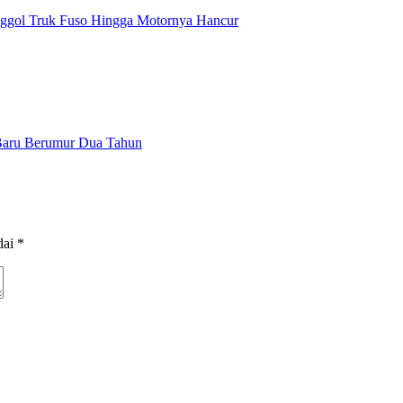
enggol Truk Fuso Hingga Motornya Hancur
Baru Berumur Dua Tahun
dai
*