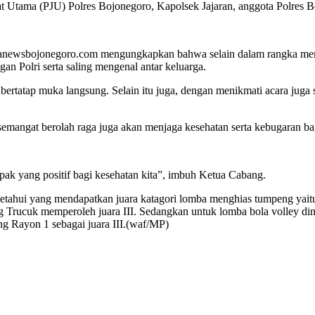
t Utama (PJU) Polres Bojonegoro, Kapolsek Jajaran, anggota Polres B
atanewsbojonegoro.com mengungkapkan bahwa selain dalam rangka me
an Polri serta saling mengenal antar keluarga.
bertatap muka langsung. Selain itu juga, dengan menikmati acara juga s
angat berolah raga juga akan menjaga kesehatan serta kebugaran bag
k yang positif bagi kesehatan kita”, imbuh Ketua Cabang.
ketahui yang mendapatkan juara katagori lomba menghias tumpeng yai
g Trucuk memperoleh juara III. Sedangkan untuk lomba bola volley di
ng Rayon 1 sebagai juara III.(waf/MP)