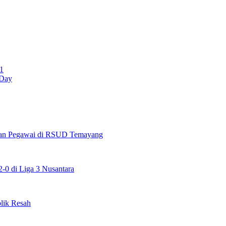
1
 Day
maan Pegawai di RSUD Temayang
0 di Liga 3 Nusantara
lik Resah