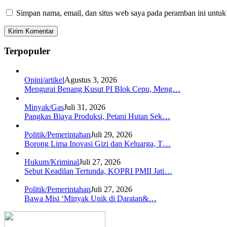
Simpan nama, email, dan situs web saya pada peramban ini untuk
Terpopuler
Opini/artikel
Agustus 3, 2026
Mengurai Benang Kusut PI Blok Cepu, Meng…
Minyak/Gas
Juli 31, 2026
Pangkas Biaya Produksi, Petani Hutan Sek…
Politik/Pemerintahan
Juli 29, 2026
Borong Lima Inovasi Gizi dan Keluarga, T…
Hukum/Kriminal
Juli 27, 2026
Sebut Keadilan Tertunda, KOPRI PMII Jati…
Politik/Pemerintahan
Juli 27, 2026
Bawa Misi ‘Minyak Unik di Daratan&…