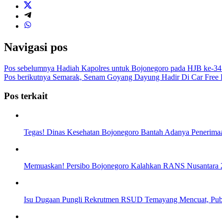
Navigasi pos
Pos sebelumnya
Hadiah Kapolres untuk Bojonegoro pada HJB ke-34
Pos berikutnya
Semarak, Senam Goyang Dayung Hadir Di Car Free
Pos terkait
Tegas! Dinas Kesehatan Bojonegoro Bantah Adanya Peneri
Memuaskan! Persibo Bojonegoro Kalahkan RANS Nusantara 2-
Isu Dugaan Pungli Rekrutmen RSUD Temayang Mencuat, Pub