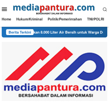
Loncat
Menu
ke
konten
Mobile
Home
Hukum/Kriminal
Politik/Pemerintahan
TNI/POLRI
gambon Salurkan 8.000 Liter Air Bersih untuk Warga Desa Bond
Berita Terkini