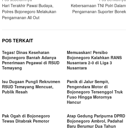
Navigasi
Hari Terakhir Pawai Budaya,
Kebersamaan TNI Polri Dalam
pos
Polres Bojonegoro Melakukan
Pengamanan Suporter Bonek
Pengamanan All Out
POS TERKAIT
Tegas! Dinas Kesehatan
Memuaskan! Persibo
Bojonegoro Bantah Adanya
Bojonegoro Kalahkan RANS
Penerimaan Pegawai di RSUD
Nusantara 2-0 di Liga 3
Temayang
Nusantara
Isu Dugaan Pungli Rekrutmen
Panik di Jalur Sempit,
RSUD Temayang Mencuat,
Pengendara Motor di
Publik Resah
Bojonegoro Tersenggol Truk
Fuso Hingga Motornya
Hancur
Pak Ogah di Bojonegoro
Atap Gedung Paripurna DPRD
Tewas Ditabrak Pemotor
Bojonegoro Ambrol, Padahal
Baru Berumur Dua Tahun