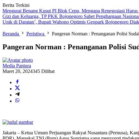
Berita Terkini
Mengurai Benang Kusut PI Blok Cepu, Mengapa Renegosiasi Harus
Gizi dan Keluarga, TP PKK Bojonegoro Sabet Penghargaan Nasiona
Unik di Daratan’, Bupati Wahono Optimis Geopark Bojonegoro Dia
Beranda
Peristiwa
Pangeran Norman : Penanganan Polisi Suda
Pangeran Norman : Penanganan Polisi Sud
Media Pantura
Maret 20, 2024
345 Dilihat
Jakarta – Ketua Umum Perjuangan Rakyat Nusantara (Pernusa), Ka
PDR), Marsekal TNI (Purn) Agus Supriatna yang menyoroti tindakan