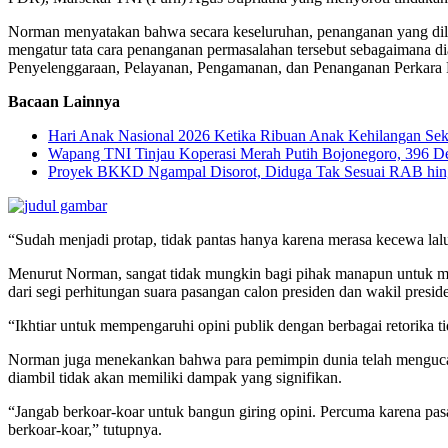
Norman menyatakan bahwa secara keseluruhan, penanganan yang dilaku
mengatur tata cara penanganan permasalahan tersebut sebagaimana di
Penyelenggaraan, Pelayanan, Pengamanan, dan Penanganan Perkar
Bacaan Lainnya
Hari Anak Nasional 2026 Ketika Ribuan Anak Kehilangan Sek
Wapang TNI Tinjau Koperasi Merah Putih Bojonegoro, 396 De
Proyek BKKD Ngampal Disorot, Diduga Tak Sesuai RAB hin
“Sudah menjadi protap, tidak pantas hanya karena merasa kecewa la
Menurut Norman, sangat tidak mungkin bagi pihak manapun untuk me
dari segi perhitungan suara pasangan calon presiden dan wakil pres
“Ikhtiar untuk mempengaruhi opini publik dengan berbagai retorika 
Norman juga menekankan bahwa para pemimpin dunia telah mengucap
diambil tidak akan memiliki dampak yang signifikan.
“Jangab berkoar-koar untuk bangun giring opini. Percuma karena p
berkoar-koar,” tutupnya.