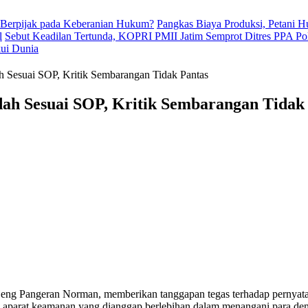
 Berpijak pada Keberanian Hukum?
Pangkas Biaya Produksi, Petani 
l
Sebut Keadilan Tertunda, KOPRI PMII Jatim Semprot Ditres PPA Po
kui Dunia
h Sesuai SOP, Kritik Sembarangan Tidak Pantas
ah Sesuai SOP, Kritik Sembarangan Tidak
njeng Pangeran Norman, memberikan tanggapan tegas terhadap perny
 aparat keamanan yang dianggap berlebihan dalam menangani para de