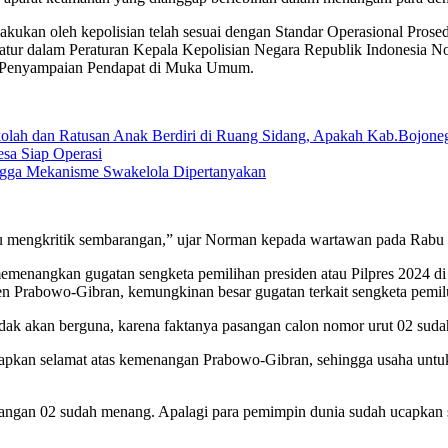
kan oleh kepolisian telah sesuai dengan Standar Operasional Prosedu
atur dalam Peraturan Kepala Kepolisian Negara Republik Indonesia No
a Penyampaian Pendapat di Muka Umum.
olah dan Ratusan Anak Berdiri di Ruang Sidang, Apakah Kab.Bojon
sa Siap Operasi
gga Mekanisme Swakelola Dipertanyakan
lu mengkritik sembarangan,” ujar Norman kepada wartawan pada Rabu 
menangkan gugatan sengketa pemilihan presiden atau Pilpres 2024 di
iden Prabowo-Gibran, kemungkinan besar gugatan terkait sengketa pemi
tidak akan berguna, karena faktanya pasangan calon nomor urut 02 sud
kan selamat atas kemenangan Prabowo-Gibran, sehingga usaha untuk 
asangan 02 sudah menang. Apalagi para pemimpin dunia sudah ucapkan 