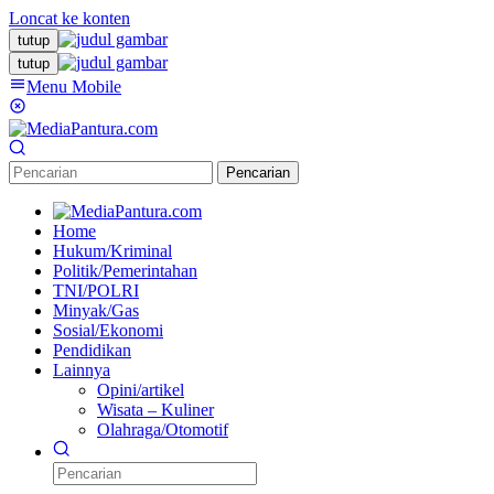
Loncat ke konten
tutup
tutup
Menu Mobile
Pencarian
Home
Hukum/Kriminal
Politik/Pemerintahan
TNI/POLRI
Minyak/Gas
Sosial/Ekonomi
Pendidikan
Lainnya
Opini/artikel
Wisata – Kuliner
Olahraga/Otomotif