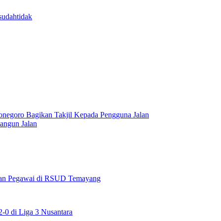
sudah
tidak
onegoro Bagikan Takjil Kepada Pengguna Jalan
angun Jalan
maan Pegawai di RSUD Temayang
0 di Liga 3 Nusantara