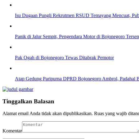
Isu Dugaan Pungli Rekrutmen RSUD Temayang Mencuat, Pub
Panik di Jalur Sempit, Pengendara Motor di Bojonegoro Ters
Pak Ogah di Bojonegoro Tewas Ditabrak Pemotor
Atap Gedung Paripurna DPRD Bojonegoro Ambrol, Padahal 
Tinggalkan Balasan
Alamat email Anda tidak akan dipublikasikan.
Ruas yang wajib ditan
Komentar