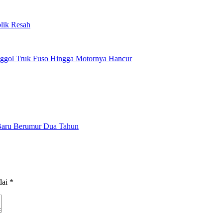
lik Resah
enggol Truk Fuso Hingga Motornya Hancur
Baru Berumur Dua Tahun
dai
*