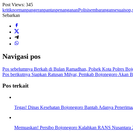
Post Views:
345
kritik
norman
pangeran
pantas
penanganan
Polisi
sembarangan
sesuai
sop,
Sebarkan
Navigasi pos
Pos sebelumnya
Berkah di Bulan Ramadhan, Polsek Kota Polres Boj
Pos berikutnya
Siapkan Ratusan Milyar, Pemkab Bojonegoro Akan B
Pos terkait
Tegas! Dinas Kesehatan Bojonegoro Bantah Adanya Peneri
Memuaskan! Persibo Bojonegoro Kalahkan RANS Nusantara 2-