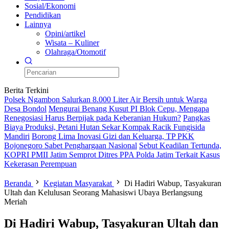
Sosial/Ekonomi
Pendidikan
Lainnya
Opini/artikel
Wisata – Kuliner
Olahraga/Otomotif
Berita Terkini
Polsek Ngambon Salurkan 8.000 Liter Air Bersih untuk Warga
Desa Bondol
Mengurai Benang Kusut PI Blok Cepu, Mengapa
Renegosiasi Harus Berpijak pada Keberanian Hukum?
Pangkas
Biaya Produksi, Petani Hutan Sekar Kompak Racik Fungisida
Mandiri
Borong Lima Inovasi Gizi dan Keluarga, TP PKK
Bojonegoro Sabet Penghargaan Nasional
Sebut Keadilan Tertunda,
KOPRI PMII Jatim Semprot Ditres PPA Polda Jatim Terkait Kasus
Kekerasan Perempuan
Beranda
Kegiatan Masyarakat
Di Hadiri Wabup, Tasyakuran
Ultah dan Kelulusan Seorang Mahasiswi Ubaya Berlangsung
Meriah
Di Hadiri Wabup, Tasyakuran Ultah dan