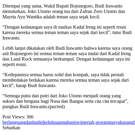
Ditempat yang sama, Wakil Bupati Bojonegoro, Budi Irawanto
menuturkan, Joko Utomo orang tua dari Zafran Zero Utomo dan
Mayrta Ayu Wantika adalah teman saya sejak kecil.
“Dengan kedatangan saya di markas Kadal Ireng ini seperti reuni
karena mereka semua teman teman saya sejak dari kecil”, tutur Budi
Irawanto.
Lebih lanjut dikatakan oleh Budi Irawanto bahwa karena saya orang
asli Bojonegoro ini semua teman teman saya mulai dari Kadal Ireng
dan Land Rock semuanya berkumpul. Dengan kedatangan saya ini
seperti reuni.
“Kedepannya semua harus solid dan kompak, saya tidak pernah
membedakan bedakan karena mereka semua teman saya sejak dari
kecil”, harap Budi Irawanto.
“Semoga putra dan putri dari Joko Utomo menjadi orang yang
sukses dan berguna bagi Nusa dan Bangsa serta cita cita tercapai”,
pungkas Budi Irawanto.(pur/red)
Post Views:
366
berlangsung
dan
hadiri
kelulusan
mahasiswi
meriah,
seorang
tasyakuran
u
Sebarkan