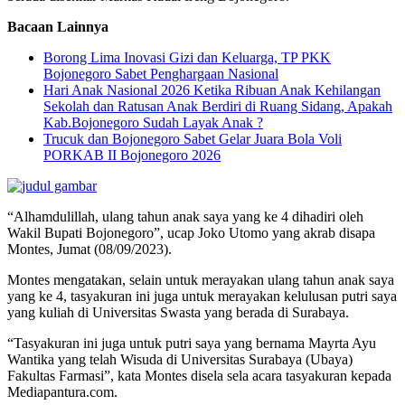
Bacaan Lainnya
Borong Lima Inovasi Gizi dan Keluarga, TP PKK
Bojonegoro Sabet Penghargaan Nasional
Hari Anak Nasional 2026 Ketika Ribuan Anak Kehilangan
Sekolah dan Ratusan Anak Berdiri di Ruang Sidang, Apakah
Kab.Bojonegoro Sudah Layak Anak ?
Trucuk dan Bojonegoro Sabet Gelar Juara Bola Voli
PORKAB II Bojonegoro 2026
“Alhamdulillah, ulang tahun anak saya yang ke 4 dihadiri oleh
Wakil Bupati Bojonegoro”, ucap Joko Utomo yang akrab disapa
Montes, Jumat (08/09/2023).
Montes mengatakan, selain untuk merayakan ulang tahun anak saya
yang ke 4, tasyakuran ini juga untuk merayakan kelulusan putri saya
yang kuliah di Universitas Swasta yang berada di Surabaya.
“Tasyakuran ini juga untuk putri saya yang bernama Mayrta Ayu
Wantika yang telah Wisuda di Universitas Surabaya (Ubaya)
Fakultas Farmasi”, kata Montes disela sela acara tasyakuran kepada
Mediapantura.com.