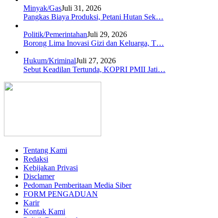
Minyak/Gas
Juli 31, 2026
Pangkas Biaya Produksi, Petani Hutan Sek…
Politik/Pemerintahan
Juli 29, 2026
Borong Lima Inovasi Gizi dan Keluarga, T…
Hukum/Kriminal
Juli 27, 2026
Sebut Keadilan Tertunda, KOPRI PMII Jati…
Tentang Kami
Redaksi
Kebijakan Privasi
Disclamer
Pedoman Pemberitaan Media Siber
FORM PENGADUAN
Karir
Kontak Kami