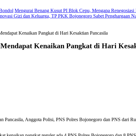
 Bondol
Mengurai Benang Kusut PI Blok Cepu, Mengapa Renegosiasi 
novasi Gizi dan Keluarga, TP PKK Bojonegoro Sabet Penghargaan Na
endapat Kenaikan Pangkat di Hari Kesaktian Pancasila
 Mendapat Kenaikan Pangkat di Hari Kesak
an Pancasila, Anggota Polisi, PNS Polres Bojonegoro dan PNS dari
gkat kenaikan pangkat reguler ada 4 PNS Polres Bojonegoro dan 8 P