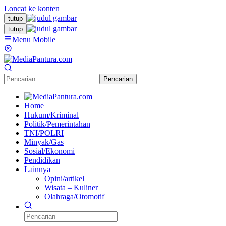
Loncat ke konten
tutup
tutup
Menu Mobile
Pencarian
Home
Hukum/Kriminal
Politik/Pemerintahan
TNI/POLRI
Minyak/Gas
Sosial/Ekonomi
Pendidikan
Lainnya
Opini/artikel
Wisata – Kuliner
Olahraga/Otomotif