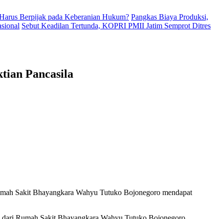
Harus Berpijak pada Keberanian Hukum?
Pangkas Biaya Produksi,
sional
Sebut Keadilan Tertunda, KOPRI PMII Jatim Semprot Ditres
tian Pancasila
 Rumah Sakit Bhayangkara Wahyu Tutuko Bojonegoro mendapat
NS dari Rumah Sakit Bhayangkara Wahyu Tutuko Bojonegoro.