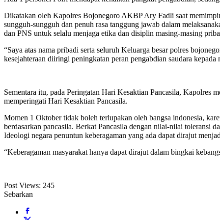
Dikatakan oleh Kapolres Bojonegoro AKBP Ary Fadli saat memimpin u
sungguh-sungguh dan penuh rasa tanggung jawab dalam melaksanakan 
dan PNS untuk selalu menjaga etika dan disiplin masing-masing prib
“Saya atas nama pribadi serta seluruh Keluarga besar polres bojon
kesejahteraan diiringi peningkatan peran pengabdian saudara kepada ma
Sementara itu, pada Peringatan Hari Kesaktian Pancasila, Kapolres
memperingati Hari Kesaktian Pancasila.
Momen 1 Oktober tidak boleh terlupakan oleh bangsa indonesia, ka
berdasarkan pancasila. Berkat Pancasila dengan nilai-nilai toleransi
Ideologi negara penuntun keberagaman yang ada dapat dirajut menjad
“Keberagaman masyarakat hanya dapat dirajut dalam bingkai kebangsaa
Post Views:
245
Sebarkan