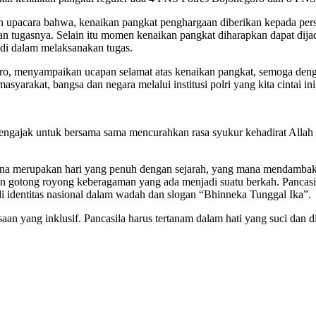
pacara bahwa, kenaikan pangkat penghargaan diberikan kepada person
tugasnya. Selain itu momen kenaikan pangkat diharapkan dapat dijadi
adi dalam melaksanakan tugas.
egoro, menyampaikan ucapan selamat atas kenaikan pangkat, semoga de
syarakat, bangsa dan negara melalui institusi polri yang kita cintai in
 mengajak untuk bersama sama mencurahkan rasa syukur kehadirat Alla
rena merupakan hari yang penuh dengan sejarah, yang mana mendambak
 dan gotong royong keberagaman yang ada menjadi suatu berkah. Pancasi
i identitas nasional dalam wadah dan slogan “Bhinneka Tunggal Ika”.
n yang inklusif. Pancasila harus tertanam dalam hati yang suci dan d