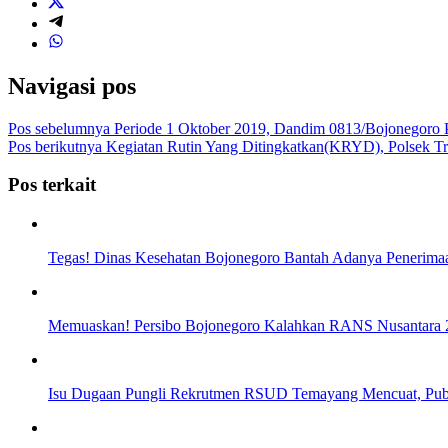
Navigasi pos
Pos sebelumnya
Periode 1 Oktober 2019, Dandim 0813/Bojonegoro 
Pos berikutnya
Kegiatan Rutin Yang Ditingkatkan(KRYD), Polsek T
Pos terkait
Tegas! Dinas Kesehatan Bojonegoro Bantah Adanya Peneri
Memuaskan! Persibo Bojonegoro Kalahkan RANS Nusantara 2-
Isu Dugaan Pungli Rekrutmen RSUD Temayang Mencuat, Pub