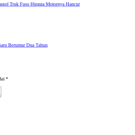
enggol Truk Fuso Hingga Motornya Hancur
Baru Berumur Dua Tahun
dai
*