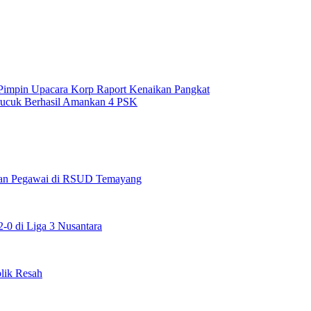
Pimpin Upacara Korp Raport Kenaikan Pangkat
rucuk Berhasil Amankan 4 PSK
maan Pegawai di RSUD Temayang
0 di Liga 3 Nusantara
lik Resah