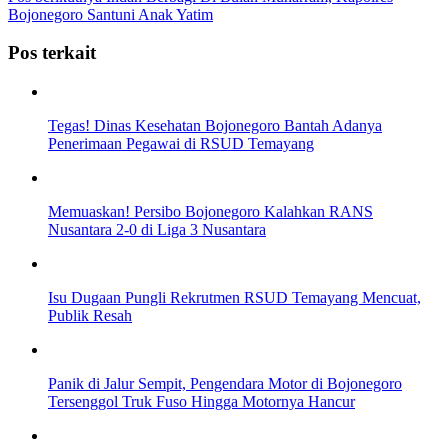
Bojonegoro Santuni Anak Yatim
Pos terkait
Tegas! Dinas Kesehatan Bojonegoro Bantah Adanya
Penerimaan Pegawai di RSUD Temayang
Memuaskan! Persibo Bojonegoro Kalahkan RANS
Nusantara 2-0 di Liga 3 Nusantara
Isu Dugaan Pungli Rekrutmen RSUD Temayang Mencuat,
Publik Resah
Panik di Jalur Sempit, Pengendara Motor di Bojonegoro
Tersenggol Truk Fuso Hingga Motornya Hancur