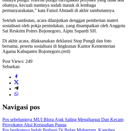
obatnya, kecuali nantinya sudah masuk di lembaga
permasyarakatan,” kata Faisol Ahmadi di akhir sambutannya.
Setelah sambutan, acara dilanjutkan denggan pemberian materi
sosialisasi oleh pokja penindakan, yang disampaikan oleh Anggota
Sat Reskrim Polres Bojonegoro, Aiptu Supardi SH.
Di akhir acara, dilaksanakan deklarasi Stop Pungli dan foto
bersama, peserta sosialisasi di lingkunan Kantor Kementerian
Agama Kabupaten Bojonegoro.(red)
Post Views:
249
Sebarkan
Navigasi pos
Pos sebelumnya
MUI Blora Ajak Saling Menghargai Dan Kecam
Provokator Aksi Kerusuhan Papua
Pos berikutnya
Indah Berbagi Di Bulan Muharram, Kapolres