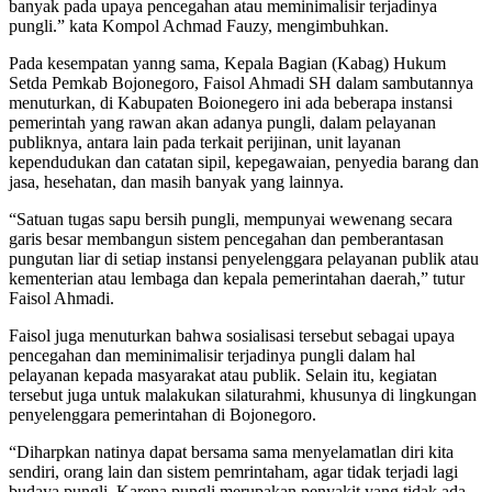
banyak pada upaya pencegahan atau meminimalisir terjadinya
pungli.” kata Kompol Achmad Fauzy, mengimbuhkan.
Pada kesempatan yanng sama, Kepala Bagian (Kabag) Hukum
Setda Pemkab Bojonegoro, Faisol Ahmadi SH dalam sambutannya
menuturkan, di Kabupaten Boionegero ini ada beberapa instansi
pemerintah yang rawan akan adanya pungli, dalam pelayanan
publiknya, antara lain pada terkait perijinan, unit layanan
kependudukan dan catatan sipil, kepegawaian, penyedia barang dan
jasa, hesehatan, dan masih banyak yang lainnya.
“Satuan tugas sapu bersih pungli, mempunyai wewenang secara
garis besar membangun sistem pencegahan dan pemberantasan
pungutan liar di setiap instansi penyelenggara pelayanan publik atau
kementerian atau lembaga dan kepala pemerintahan daerah,” tutur
Faisol Ahmadi.
Faisol juga menuturkan bahwa sosialisasi tersebut sebagai upaya
pencegahan dan meminimalisir terjadinya pungli dalam hal
pelayanan kepada masyarakat atau publik. Selain itu, kegiatan
tersebut juga untuk malakukan silaturahmi, khusunya di lingkungan
penyelenggara pemerintahan di Bojonegoro.
“Diharpkan natinya dapat bersama sama menyelamatlan diri kita
sendiri, orang lain dan sistem pemrintaham, agar tidak terjadi lagi
budaya pungli. Karena pungli merupakan penyakit yang tidak ada