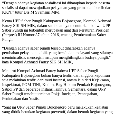
“Dengan adanya kegiatan sosialisasi ini diharapkan kepada peserta
sosialisasi dapat mewujudkan pelayanan yang prima dan bersih dari
KKN.” tutur Drs M Syamsuri MPd,
Ketua UPP Saber Pungli Kabupaten Bojonegoro, Kompol Achmad
Fauzy SIK SH MIK, dalam sambutannya menuturkan bahwa UPP
Saber Pungli ini terbentuk merupakan anat dari Peraturan Presiden
(Perpres) RI Nomor 87 tahun 2016, tentang Pembentukan Saber
Pungli.
“Dengan adanya saber pungli tersebut diharapkan adanya
perubahan pelayanan publik yang bersih dan melayani yang sifatnya
meminimalisis, mencegah maupun menghilangkan budaya pungli.”
kata Kompol Achmad Fauzy SIK SH MIK,
Menurut Kompol Achmad Fauzy bahwa UPP Saber Pungli
Kabupaten Bojonegoro bukan hanya terdiri dari anggota kepolisan
saja melainkan terdiri dari muti instansi, antara lain dari Kejaksaan,
Inspektorat, POM TINI, Kodim, Bag Hukum Pemkab Bojonegoro,
Satpol PP dan beberapa instansi lainnya. Sementara, dalam UPP
Saber Pungli tersebut terdapat Pokja Intelejen, Pencegahan,
Penindakan dan Yustisi
“Saat ini UPP Saber Pungli Bojonegoro baru melakukan kegiatan
yang dititik beratkan kegiatan preventif, dalam bentuk kegiatan yang