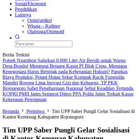
Sosial/Ekonomi
Pendidikan
Lainnya
Opini/artikel
Wisata – Kuliner
Olahraga/Otomotif
Berita Terkini
Polsek Ngambon Salurkan 8.000 Liter Air Bersih untuk Warga
Desa Bondol
Mengurai Benang Kusut PI Blok Cepu, Mengapa
Renegosiasi Harus Berpijak pada Keberanian Hukum?
Pangkas
Biaya Produksi, Petani Hutan Sekar Kompak Racik Fungisida
Mandiri
Borong Lima Inovasi Gizi dan Keluarga, TP PKK
Bojonegoro Sabet Penghargaan Nasional
Sebut Keadilan Tertunda,
KOPRI PMII Jatim Semprot Ditres PPA Polda Jatim Terkait Kasus
Kekerasan Perempuan
Beranda
Peristiwa
Tim UPP Saber Pungli Gelar Sosialisasi di
Kantor Kemenag Kabupaten Bojonegoro
Tim UPP Saber Pungli Gelar Sosialisasi
di Kantor Kemenag Kabupaten