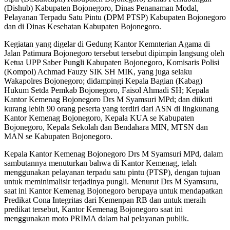
(Dishub) Kabupaten Bojonegoro, Dinas Penanaman Modal,
Pelayanan Terpadu Satu Pintu (DPM PTSP) Kabupaten Bojonegoro
dan di Dinas Kesehatan Kabupaten Bojonegoro.
Kegiatan yang digelar di Gedung Kantor Kemnterian Agama di
Jalan Patimura Bojonegoro tersebut tersebut dipimpin langsung oleh
Ketua UPP Saber Pungli Kabupaten Bojonegoro, Komisaris Polisi
(Kompol) Achmad Fauzy SIK SH MIK, yang juga selaku
Wakapolres Bojonegoro; didampingi Kepala Bagian (Kabag)
Hukum Setda Pemkab Bojonegoro, Faisol Ahmadi SH; Kepala
Kantor Kemenag Bojonegoro Drs M Syamsuri MPd; dan diikuti
kurang lebih 90 orang peserta yang terdiri dari ASN di lingkunang
Kantor Kemenag Bojonegoro, Kepala KUA se Kabupaten
Bojonegoro, Kepala Sekolah dan Bendahara MIN, MTSN dan
MAN se Kabupaten Bojonegoro.
Kepala Kantor Kemenag Bojonegoro Drs M Syamsuri MPd, dalam
sambutannya menuturkan bahwa di Kantor Kemenag, telah
menggunakan pelayanan terpadu satu pintu (PTSP), dengan tujuan
untuk meminimalisir terjadinya pungli. Menurut Drs M Syamsuru,
saat ini Kantor Kemenag Bojonegoro berupaya untuk mendapatkan
Predikat Cona Integritas dari Kemenpan RB dan untuk meraih
predikat tersebut, Kantor Kemenag Bojonegoro saat ini
menggunakan moto PRIMA dalam hal pelayanan publik.