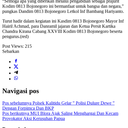
“Semoga apa yang diberikan melalui pengabdian sebagai prajurit
Kodim 0813 Bojonegoro ini bermanfaat untuk bangsa dan negara,”
pungkas Dandim 0813 Bojonegoro Letkol Inf Bambang Hariyanto.
Turut hadir dalam kegiatan ini Kasdim 0813 Bojonegoro Mayor Inf
Hairil Achmad, para Danramil jajaran dan Ketua Persit Kartika
Chandra Kirana Cabang XXVIII Kodim 0813 Bojonegoro beserta
pengurus.(red)
Post Views:
215
Sebarkan
Navigasi pos
Pos sebelumnya
Polsek Kalitidu Gelar ” Polisi Dulure Dewe ”
Dengan Forpimca Dan BKP
Pos berikutnya
MUI Blora Ajak Saling Menghargai Dan Kecam
Provokator Aksi Kerusuhan Papua