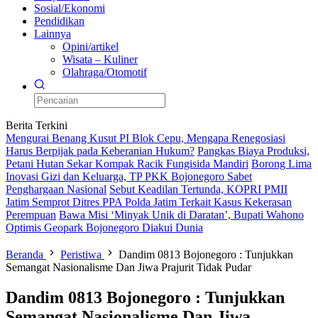
Sosial/Ekonomi
Pendidikan
Lainnya
Opini/artikel
Wisata – Kuliner
Olahraga/Otomotif
Berita Terkini
Mengurai Benang Kusut PI Blok Cepu, Mengapa Renegosiasi
Harus Berpijak pada Keberanian Hukum?
Pangkas Biaya Produksi,
Petani Hutan Sekar Kompak Racik Fungisida Mandiri
Borong Lima
Inovasi Gizi dan Keluarga, TP PKK Bojonegoro Sabet
Penghargaan Nasional
Sebut Keadilan Tertunda, KOPRI PMII
Jatim Semprot Ditres PPA Polda Jatim Terkait Kasus Kekerasan
Perempuan
Bawa Misi ‘Minyak Unik di Daratan’, Bupati Wahono
Optimis Geopark Bojonegoro Diakui Dunia
Beranda
Peristiwa
Dandim 0813 Bojonegoro : Tunjukkan
Semangat Nasionalisme Dan Jiwa Prajurit Tidak Pudar
Dandim 0813 Bojonegoro : Tunjukkan
Semangat Nasionalisme Dan Jiwa