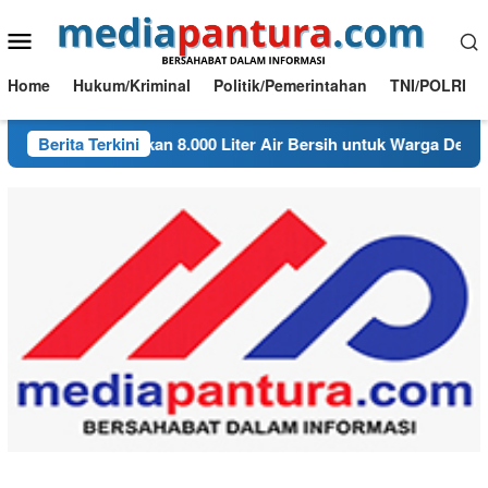
Loncat
Menu
ke
konten
Mobile
Home
Hukum/Kriminal
Politik/Pemerintahan
TNI/POLRI
mbon Salurkan 8.000 Liter Air Bersih untuk Warga Desa Bondol
Berita Terkini