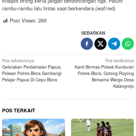
knalpot brong serta jangan berboncengan tiga. Patuhi
rambu-rambu lalu lintas saat berkendara.(waf/red)
Post Views:
269
SEBARKAN
Navigasi
Pos sebelumnya
Pos berikutnya
Gelorakan Perdamaian Papua,
Kanit Binmas Polsek Kunduran
pos
Polwan Polres Blora Sambangi
Polres Blora, Gotong Royong
Pelajar Papua Di Cepu Blora
Bersama Warga Desa
Kalangrejo
POS TERKAIT