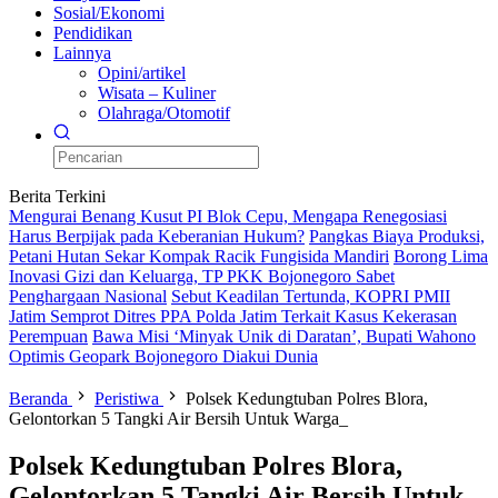
Sosial/Ekonomi
Pendidikan
Lainnya
Opini/artikel
Wisata – Kuliner
Olahraga/Otomotif
Berita Terkini
Mengurai Benang Kusut PI Blok Cepu, Mengapa Renegosiasi
Harus Berpijak pada Keberanian Hukum?
Pangkas Biaya Produksi,
Petani Hutan Sekar Kompak Racik Fungisida Mandiri
Borong Lima
Inovasi Gizi dan Keluarga, TP PKK Bojonegoro Sabet
Penghargaan Nasional
Sebut Keadilan Tertunda, KOPRI PMII
Jatim Semprot Ditres PPA Polda Jatim Terkait Kasus Kekerasan
Perempuan
Bawa Misi ‘Minyak Unik di Daratan’, Bupati Wahono
Optimis Geopark Bojonegoro Diakui Dunia
Beranda
Peristiwa
Polsek Kedungtuban Polres Blora,
Gelontorkan 5 Tangki Air Bersih Untuk Warga_
Polsek Kedungtuban Polres Blora,
Gelontorkan 5 Tangki Air Bersih Untuk