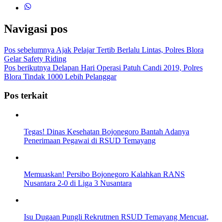
Navigasi pos
Pos sebelumnya
Ajak Pelajar Tertib Berlalu Lintas, Polres Blora
Gelar Safety Riding
Pos berikutnya
Delapan Hari Operasi Patuh Candi 2019, Polres
Blora Tindak 1000 Lebih Pelanggar
Pos terkait
Tegas! Dinas Kesehatan Bojonegoro Bantah Adanya
Penerimaan Pegawai di RSUD Temayang
Memuaskan! Persibo Bojonegoro Kalahkan RANS
Nusantara 2-0 di Liga 3 Nusantara
Isu Dugaan Pungli Rekrutmen RSUD Temayang Mencuat,