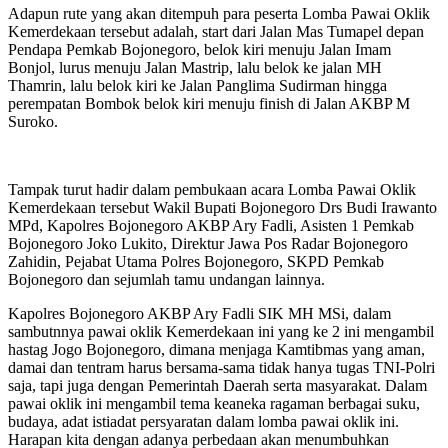
Adapun rute yang akan ditempuh para peserta Lomba Pawai Oklik
Kemerdekaan tersebut adalah, start dari Jalan Mas Tumapel depan
Pendapa Pemkab Bojonegoro, belok kiri menuju Jalan Imam
Bonjol, lurus menuju Jalan Mastrip, lalu belok ke jalan MH
Thamrin, lalu belok kiri ke Jalan Panglima Sudirman hingga
perempatan Bombok belok kiri menuju finish di Jalan AKBP M
Suroko.
Tampak turut hadir dalam pembukaan acara Lomba Pawai Oklik
Kemerdekaan tersebut Wakil Bupati Bojonegoro Drs Budi Irawanto
MPd, Kapolres Bojonegoro AKBP Ary Fadli, Asisten 1 Pemkab
Bojonegoro Joko Lukito, Direktur Jawa Pos Radar Bojonegoro
Zahidin, Pejabat Utama Polres Bojonegoro, SKPD Pemkab
Bojonegoro dan sejumlah tamu undangan lainnya.
Kapolres Bojonegoro AKBP Ary Fadli SIK MH MSi, dalam
sambutnnya pawai oklik Kemerdekaan ini yang ke 2 ini mengambil
hastag Jogo Bojonegoro, dimana menjaga Kamtibmas yang aman,
damai dan tentram harus bersama-sama tidak hanya tugas TNI-Polri
saja, tapi juga dengan Pemerintah Daerah serta masyarakat. Dalam
pawai oklik ini mengambil tema keaneka ragaman berbagai suku,
budaya, adat istiadat persyaratan dalam lomba pawai oklik ini.
Harapan kita dengan adanya perbedaan akan menumbuhkan