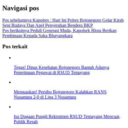
Navigasi pos
Pos sebelumnya
Kapolres : Hari Ini Polres Bojonegoro Gelar Kirab
Seni Budaya Dan Apel Penyerahan Bendera BKP
Pos berikutnya
Peduli Generasi Muda, Kapolsek Blora Berikan
Pembinaan Kepada Saka Bhayangkara
Pos terkait
Tegas! Dinas Kesehatan Bojonegoro Bantah Adanya
Penerimaan Pegawai di RSUD Temayang
Memuaskan! Persibo Bojonegoro Kalahkan RANS
Nusantara 2-0 di Liga 3 Nusantara
Isu Dugaan Pungli Rekrutmen RSUD Temayang Mencuat,
Publik Resah