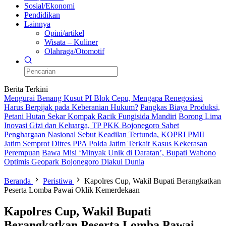
Sosial/Ekonomi
Pendidikan
Lainnya
Opini/artikel
Wisata – Kuliner
Olahraga/Otomotif
Berita Terkini
Mengurai Benang Kusut PI Blok Cepu, Mengapa Renegosiasi
Harus Berpijak pada Keberanian Hukum?
Pangkas Biaya Produksi,
Petani Hutan Sekar Kompak Racik Fungisida Mandiri
Borong Lima
Inovasi Gizi dan Keluarga, TP PKK Bojonegoro Sabet
Penghargaan Nasional
Sebut Keadilan Tertunda, KOPRI PMII
Jatim Semprot Ditres PPA Polda Jatim Terkait Kasus Kekerasan
Perempuan
Bawa Misi ‘Minyak Unik di Daratan’, Bupati Wahono
Optimis Geopark Bojonegoro Diakui Dunia
Beranda
Peristiwa
Kapolres Cup, Wakil Bupati Berangkatkan
Peserta Lomba Pawai Oklik Kemerdekaan
Kapolres Cup, Wakil Bupati
Berangkatkan Peserta Lomba Pawai