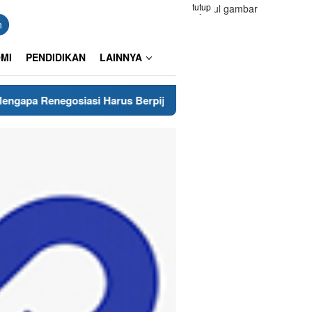
tutup
n
MI
PENDIDIKAN
LAINNYA
iasi Harus Berpijak pada Keberanian Hukum?
Pangkas B