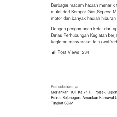
Berbagai macam hadiah menarik te
mulai dari Kompor Gas,Sepeda M
motor dan banyak hadiah hiburan 
Dengan pengamanan ketat dari ap
Dinas Perhubungan Kegiatan berj
kegiatan masyarakat lain.(waf/red
Post Views:
234
Navigasi
Pos sebelumnya
Meriahkan HUT Ke 74 RI, Polsek Kepo
pos
Polres Bojonegoro Amankan Karnaval U
Tingkat SD/MI