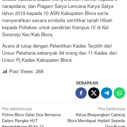
narapidana, dan Piagam Satya Lencana Karya Satya
tahun 2019 kepada 10 ASN Kabupaten Blora serta
menyerahkan secara simbolis sertifikat tanah Hibah
kepada Poltekes untuk pendirian Kampus IV di Kel
Sonorejo Kec/Kab Blora.
Acara di tutup dengan Pelantikan Kades Terpilih dari
Unsur Petahana sebanyak 94 orang dan 11 Kades dari
Unsur Pj.Kades Kabupaten Blora.
Post Views:
268
SEBARKAN
Navigasi
Pos sebelumnya
Pos berikutnya
Polres Blora Gelar Doa Bersama
Ketua Bhayangkari Cabang
pos
Dalam Rangka HUT
Blora Mendapat Hadiah Sepeda
Kemerdekaan RI Ke 74
Dari Bupati