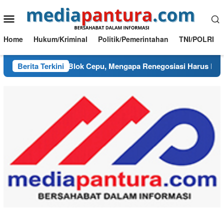
Loncat
Menu
ke
konten
Mobile
Home
Hukum/Kriminal
Politik/Pemerintahan
TNI/POLRI
ng Kusut PI Blok Cepu, Mengapa Renegosiasi Harus Berpijak 
Berita Terkini