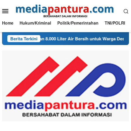
Loncat
Menu
ke
konten
Mobile
Home
Hukum/Kriminal
Politik/Pemerintahan
TNI/POLRI
bon Salurkan 8.000 Liter Air Bersih untuk Warga Desa Bondol
Berita Terkini