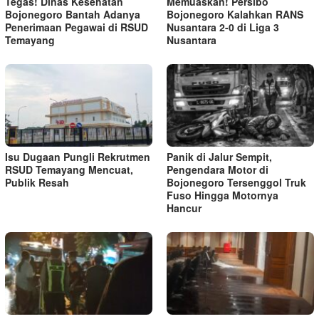
Tegas! Dinas Kesehatan
Memuaskan! Persibo
Bojonegoro Bantah Adanya
Bojonegoro Kalahkan RANS
Penerimaan Pegawai di RSUD
Nusantara 2-0 di Liga 3
Temayang
Nusantara
Isu Dugaan Pungli Rekrutmen
Panik di Jalur Sempit,
RSUD Temayang Mencuat,
Pengendara Motor di
Publik Resah
Bojonegoro Tersenggol Truk
Fuso Hingga Motornya
Hancur