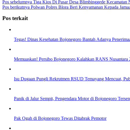
Pos sebelumnya
Tiga Kios Di Pasar Desa Blimbinggede Kecamatan 
Pos berikutnya
Polwan Polres Blora Beri Kenyamanan Kepada Jamaah
Pos terkait
Tegas! Dinas Kesehatan Bojonegoro Bantah Adanya Peneri
Memuaskan! Persibo Bojonegoro Kalahkan RANS Nusantara 2-
Isu Dugaan Pungli Rekrutmen RSUD Temayang Mencuat, Pub
Panik di Jalur Sempit, Pengendara Motor di Bojonegoro Ters
Pak Ogah di Bojonegoro Tewas Ditabrak Pemotor