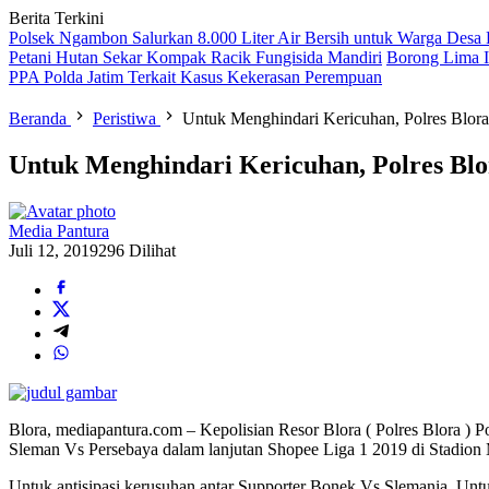
Berita Terkini
Polsek Ngambon Salurkan 8.000 Liter Air Bersih untuk Warga Desa
Petani Hutan Sekar Kompak Racik Fungisida Mandiri
Borong Lima I
PPA Polda Jatim Terkait Kasus Kekerasan Perempuan
Beranda
Peristiwa
Untuk Menghindari Kericuhan, Polres Blor
Untuk Menghindari Kericuhan, Polres Bl
Media Pantura
Juli 12, 2019
296 Dilihat
Blora, mediapantura.com – Kepolisian Resor Blora ( Polres Blora )
Sleman Vs Persebaya dalam lanjutan Shopee Liga 1 2019 di Stadion
Untuk antisipasi kerusuhan antar Supporter Bonek Vs Slemania, Unt