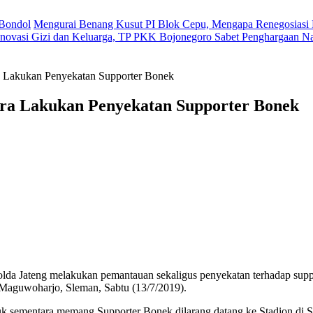
 Bondol
Mengurai Benang Kusut PI Blok Cepu, Mengapa Renegosiasi 
novasi Gizi dan Keluarga, TP PKK Bojonegoro Sabet Penghargaan Na
a Lakukan Penyekatan Supporter Bonek
ora Lakukan Penyekatan Supporter Bonek
 Polda Jateng melakukan pemantauan sekaligus penyekatan terhadap su
 Maguwoharjo, Sleman, Sabtu (13/7/2019).
uk sementara memang Supporter Bonek dilarang datang ke Stadion di 