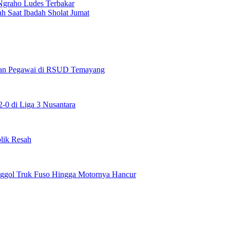
Ngraho Ludes Terbakar
 Saat Ibadah Sholat Jumat
maan Pegawai di RSUD Temayang
0 di Liga 3 Nusantara
lik Resah
enggol Truk Fuso Hingga Motornya Hancur