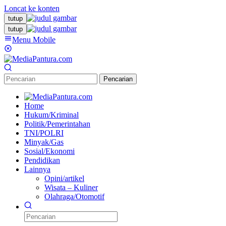
Loncat ke konten
tutup
tutup
Menu Mobile
Pencarian
Home
Hukum/Kriminal
Politik/Pemerintahan
TNI/POLRI
Minyak/Gas
Sosial/Ekonomi
Pendidikan
Lainnya
Opini/artikel
Wisata – Kuliner
Olahraga/Otomotif