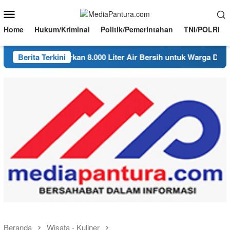
Loncat
Menu
ke
Mobile
konten
Home
Hukum/Kriminal
Politik/Pemerintahan
TNI/POLRI
Ngambon Salurkan 8.000 Liter Air Bersih untuk Warga Desa Bon
Berita Terkini
Beranda
Wisata - Kuliner