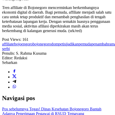
Tren affiliate di Bojonegoro mencerminkan berkembangnya
ekonomi digital di daerah. Bagi pemuda, affiliate menjadi salah satu
cara untuk tetap produktif dan menambah penghasilan di tengah
keterbatasan lapangan kerja. Dengan semakin luasnya penggunaan
media sosial, aktivitas afiliasi diperkirakan masih akan terus
berkembang di kalangan generasi muda. (srk/red)
Post Views:
161
affiliate
bojoengoro
bojonegoro
dompet
isi
jadikan
pemuda
penambah
ram
serbi
Penulis: S. Rahma Kusuma
Editor: Redaksi
Sebarkan
Navigasi pos
Pos sebelumnya
Tegas! Dinas Kesehatan Bojonegoro Bantah
Adanya Penerimaan Pegawai di RSUD Temayang