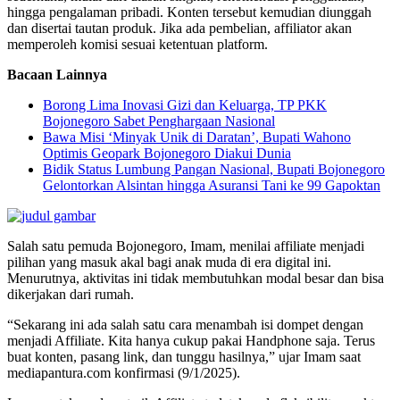
hingga pengalaman pribadi. Konten tersebut kemudian diunggah
dan disertai tautan produk. Jika ada pembelian, affiliator akan
memperoleh komisi sesuai ketentuan platform.
Bacaan Lainnya
Borong Lima Inovasi Gizi dan Keluarga, TP PKK
Bojonegoro Sabet Penghargaan Nasional
Bawa Misi ‘Minyak Unik di Daratan’, Bupati Wahono
Optimis Geopark Bojonegoro Diakui Dunia
Bidik Status Lumbung Pangan Nasional, Bupati Bojonegoro
Gelontorkan Alsintan hingga Asuransi Tani ke 99 Gapoktan
Salah satu pemuda Bojonegoro, Imam, menilai affiliate menjadi
pilihan yang masuk akal bagi anak muda di era digital ini.
Menurutnya, aktivitas ini tidak membutuhkan modal besar dan bisa
dikerjakan dari rumah.
“Sekarang ini ada salah satu cara menambah isi dompet dengan
menjadi Affiliate. Kita hanya cukup pakai Handphone saja. Terus
buat konten, pasang link, dan tunggu hasilnya,” ujar Imam saat
mediapantura.com konfirmasi (9/1/2025).