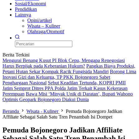
Sosial/Ekonomi
Pendidikan
Lainnya
Opini/artikel
Wisata – Kuliner
Olahraga/Otomotif
Berita Terkini
Mengurai Benang Kusut PI Blok Cepu, Mengapa Renegosiasi
Harus Berpijak pada Keberanian Hukum?
Pangkas Biaya Produksi,
Petani Hutan Sekar Kompak Racik Fungisida Mandiri
Borong Lima
Inovasi Gizi dan Keluarga, TP PKK Bojonegoro Sabet
Penghargaan Nasional
Sebut Keadilan Tertunda, KOPRI PMII
Jatim Semprot Ditres PPA Polda Jatim Terkait Kasus Kekerasan
Perempuan
Bawa Misi ‘Minyak Unik di Daratan’, Bupati Wahono
Optimis Geopark Bojonegoro Diakui Dunia
Beranda
Wisata - Kuliner
Pemuda Bojonegoro Jadikan
Affiliate Sebagai Salah Satu Tren Penambah Isi Dompet
Pemuda Bojonegoro Jadikan Affiliate
Sebagai Salah Satu Tren Penambah Isi