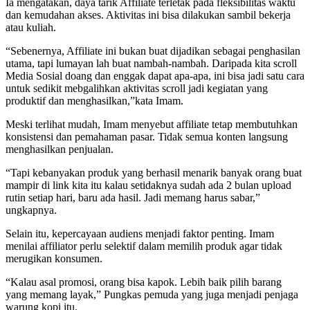
Ia mengatakan, daya tarik Affiliate terletak pada fleksibilitas waktu
dan kemudahan akses. Aktivitas ini bisa dilakukan sambil bekerja
atau kuliah.
“Sebenernya, Affiliate ini bukan buat dijadikan sebagai penghasilan
utama, tapi lumayan lah buat nambah-nambah. Daripada kita scroll
Media Sosial doang dan enggak dapat apa-apa, ini bisa jadi satu cara
untuk sedikit mebgalihkan aktivitas scroll jadi kegiatan yang
produktif dan menghasilkan,”kata Imam.
Meski terlihat mudah, Imam menyebut affiliate tetap membutuhkan
konsistensi dan pemahaman pasar. Tidak semua konten langsung
menghasilkan penjualan.
“Tapi kebanyakan produk yang berhasil menarik banyak orang buat
mampir di link kita itu kalau setidaknya sudah ada 2 bulan upload
rutin setiap hari, baru ada hasil. Jadi memang harus sabar,”
ungkapnya.
Selain itu, kepercayaan audiens menjadi faktor penting. Imam
menilai affiliator perlu selektif dalam memilih produk agar tidak
merugikan konsumen.
“Kalau asal promosi, orang bisa kapok. Lebih baik pilih barang
yang memang layak,” Pungkas pemuda yang juga menjadi penjaga
warung kopi itu.