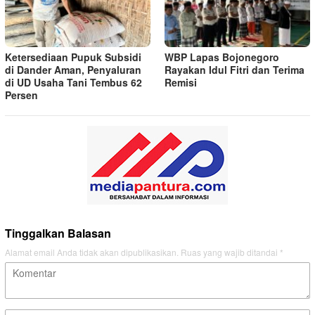
Ketersediaan Pupuk Subsidi
WBP Lapas Bojonegoro
di Dander Aman, Penyaluran
Rayakan Idul Fitri dan Terima
di UD Usaha Tani Tembus 62
Remisi
Persen
Tinggalkan Balasan
Alamat email Anda tidak akan dipublikasikan.
Ruas yang wajib ditandai
*