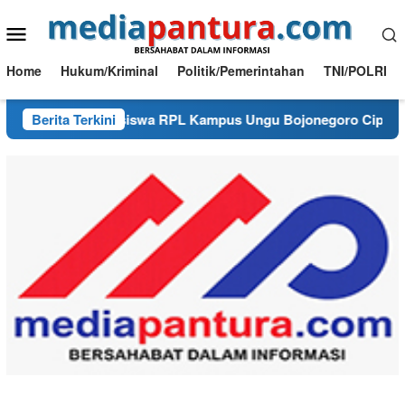
Loncat
Menu
ke
konten
Mobile
Home
Hukum/Kriminal
Politik/Pemerintahan
TNI/POLRI
si, Mahasiswa RPL Kampus Ungu Bojonegoro Ciptakan Prototype
Berita Terkini