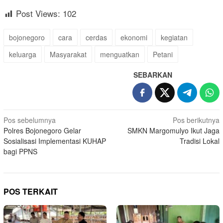
Post Views:
102
bojonegoro
cara
cerdas
ekonomi
kegiatan
keluarga
Masyarakat
menguatkan
Petani
SEBARKAN
Navigasi
Pos sebelumnya
Pos berikutnya
Polres Bojonegoro Gelar
SMKN Margomulyo Ikut Jaga
pos
Sosialisasi Implementasi KUHAP
Tradisi Lokal
bagi PPNS
POS TERKAIT