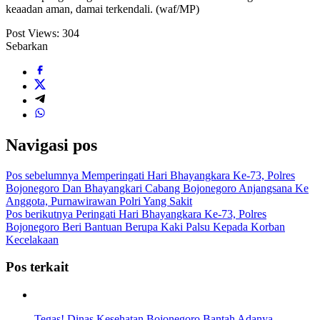
keaadan aman, damai terkendali. (waf/MP)
Post Views:
304
Sebarkan
Navigasi pos
Pos sebelumnya
Memperingati Hari Bhayangkara Ke-73, Polres
Bojonegoro Dan Bhayangkari Cabang Bojonegoro Anjangsana Ke
Anggota, Purnawirawan Polri Yang Sakit
Pos berikutnya
Peringati Hari Bhayangkara Ke-73, Polres
Bojonegoro Beri Bantuan Berupa Kaki Palsu Kepada Korban
Kecelakaan
Pos terkait
Tegas! Dinas Kesehatan Bojonegoro Bantah Adanya