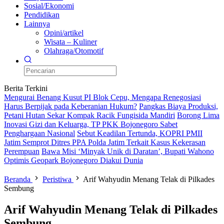
Sosial/Ekonomi
Pendidikan
Lainnya
Opini/artikel
Wisata – Kuliner
Olahraga/Otomotif
Berita Terkini
Mengurai Benang Kusut PI Blok Cepu, Mengapa Renegosiasi
Harus Berpijak pada Keberanian Hukum?
Pangkas Biaya Produksi,
Petani Hutan Sekar Kompak Racik Fungisida Mandiri
Borong Lima
Inovasi Gizi dan Keluarga, TP PKK Bojonegoro Sabet
Penghargaan Nasional
Sebut Keadilan Tertunda, KOPRI PMII
Jatim Semprot Ditres PPA Polda Jatim Terkait Kasus Kekerasan
Perempuan
Bawa Misi ‘Minyak Unik di Daratan’, Bupati Wahono
Optimis Geopark Bojonegoro Diakui Dunia
Beranda
Peristiwa
Arif Wahyudin Menang Telak di Pilkades
Sembung
Arif Wahyudin Menang Telak di Pilkades
Sembung