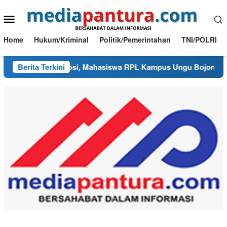
Loncat
Menu
ke
konten
Mobile
Home
Hukum/Kriminal
Politik/Pemerintahan
TNI/POLRI
k Sekadar Skripsi, Mahasiswa RPL Kampus Ungu Bojonegoro Cip
Berita Terkini