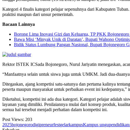
Kategori 4 finalis kategori pelajar sepenuhnya dari Kabupaten Tuba
praktisi maupun dari unsur pemerintah.
Bacaan Lainnya
Borong Lima Inovasi Gizi dan Keluarga, TP PKK Bojonegoro 
Bawa Misi ‘Minyak Unik di Daratan’, Bupati Wahono Optimi
Bidik Status Lumbung Pangan Nasional, Bupati Bojonegoro Ge
Rektor ISTEK ICSada Bojonegoro, Nurul Jariyatin menegaskan, aca
“Manfaatnya selain untuk siswa juga untuk UMKM. Jadi dua-duanya 
Ditegaskan, ajang kompetisi satu-satunya dan pertama kalinya tentan
peserta maupun masyarakat untuk perbaikan event ini kedepannya,” 
Diketahui, kompetisi ini ada dua kategori. Kategori pelajar adala
layanan yang dimiliki. Penilaiannya mulai dari konsep produk, kual
semua hal tersebut menjadi perhatian dalam kompetisi ini.
Post Views:
203
2025
bojonegoro
digipreneur
fest
gelar
kampus
Kampus ungu
pendidikan
Sebarkan