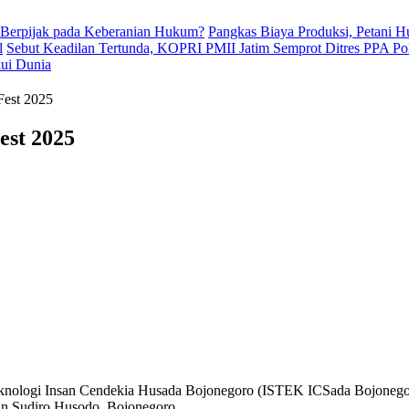
 Berpijak pada Keberanian Hukum?
Pangkas Biaya Produksi, Petani 
l
Sebut Keadilan Tertunda, KOPRI PMII Jatim Semprot Ditres PPA Po
kui Dunia
Fest 2025
est 2025
 Teknologi Insan Cendekia Husada Bojonegoro (ISTEK ICSada Bojonegor
din Sudiro Husodo, Bojonegoro.