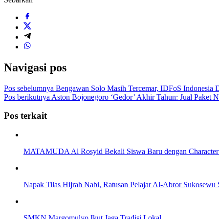
Navigasi pos
Pos sebelumnya
Bengawan Solo Masih Tercemar, IDFoS Indonesia D
Pos berikutnya
Aston Bojonegoro ‘Gedor’ Akhir Tahun: Jual Paket N
Pos terkait
MATAMUDA Al Rosyid Bekali Siswa Baru dengan Character 
Napak Tilas Hijrah Nabi, Ratusan Pelajar Al-Abror Sukosewu
SMKN Margomulyo Ikut Jaga Tradisi Lokal