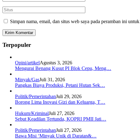
Simpan nama, email, dan situs web saya pada peramban ini untuk
Terpopuler
Opini/artikel
Agustus 3, 2026
Mengurai Benang Kusut PI Blok Cepu, Meng…
Minyak/Gas
Juli 31, 2026
Pangkas Biaya Produksi, Petani Hutan Sek…
Politik/Pemerintahan
Juli 29, 2026
Borong Lima Inovasi Gizi dan Keluarga, T…
Hukum/Kriminal
Juli 27, 2026
Sebut Keadilan Tertunda, KOPRI PMII Jati…
Politik/Pemerintahan
Juli 27, 2026
Bawa Misi ‘Minyak Unik di Daratan&…