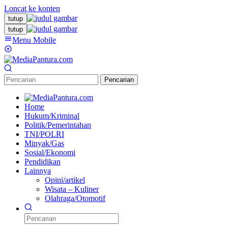
Loncat ke konten
tutup
tutup
Menu Mobile
Pencarian
Home
Hukum/Kriminal
Politik/Pemerintahan
TNI/POLRI
Minyak/Gas
Sosial/Ekonomi
Pendidikan
Lainnya
Opini/artikel
Wisata – Kuliner
Olahraga/Otomotif