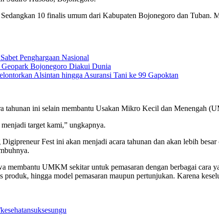
n. Sedangkan 10 finalis umum dari Kabupaten Bojonegoro dan Tuban. Mer
Sabet Penghargaan Nasional
s Geopark Bojonegoro Diakui Dunia
lontorkan Alsintan hingga Asuransi Tani ke 99 Gapoktan
ra tahunan ini selain membantu Usakan Mikro Kecil dan Menengah (U
menjadi target kami,” ungkapnya.
g Digipreneur Fest ini akan menjadi acara tahunan dan akan lebih besa
imbuhnya.
h siswa membantu UMKM sekitar untuk pemasaran dengan berbagai cara 
itas produk, hingga model pemasaran maupun pertunjukan. Karena kese
/kesehatan
sukses
ungu