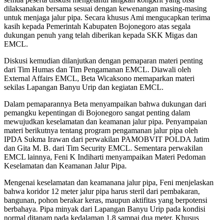
dilaksanakan bersama sesuai dengan kewenangan masing-masing
untuk menjaga jalur pipa. Secara khusus Ami mengucapkan terima
kasih kepada Pemerintah Kabupaten Bojonegoro atas segala
dukungan penuh yang telah diberikan kepada SKK Migas dan
EMCL.
Diskusi kemudian dilanjutkan dengan pemaparan materi penting
dari Tim Humas dan Tim Pengamanan EMCL. Diawali oleh
External Affairs EMCL, Beta Wicaksono memaparkan materi
sekilas Lapangan Banyu Urip dan kegiatan EMCL.
Dalam pemaparannya Beta menyampaikan bahwa dukungan dari
pemangku kepentingan di Bojonegoro sangat penting dalam
mewujudkan keselamatan dan keamanan jalur pipa. Penyampaian
materi berikutnya tentang program pengamanan jalur pipa oleh
IPDA Sukma Irawan dari perwakilan PAMOBVIT POLDA Jatim
dan Gita M. B. dari Tim Security EMCL. Sementara perwakilan
EMCL lainnya, Feni K Indiharti menyampaikan Materi Pedoman
Keselamatan dan Keamanan Jalur Pipa.
Mengenai keselamatan dan keamanana jalur pipa, Feni menjelaskan
bahwa koridor 12 meter jalur pipa harus steril dari pembakaran,
bangunan, pohon berakar keras, maupun aktifitas yang berpotensi
berbahaya. Pipa minyak dari Lapangan Banyu Urip pada kondisi
normal ditanam pada kedalaman 1,8 sampai dua meter. Khusus