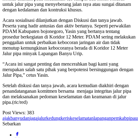
untuk jalur pipa yang menyeberang jalan raya atau sungai ditanam
dengan kedalaman dan kontruksi khusus.
Acara sosialisasi dilanjutkan dengan Diskusi dan tanya jawab.
Peserta yang hadir antusias dan aktiv bertanya. Seperti perwakilan
PDAM Kabupaten bojonegoro, Yasin yang bertanya tentang
prosedur berkegiatan di Koridor 12 Meter. PDAM sering melakukan
penggalian untuk perbaikan kebocoran jaringan air dan tidak
menutup kemungkinan kebocoranya berada di Koridor 12 Meter
Jalur pipa minyak Lapangan Banyu Urip.
“Acara ini sangat penting dan mencerahkan bagi kami yang
merupakan salah satu pihak yang berpotensi bersinggungan dengan
Jalur Pipa,” cetus Yasin.
Setelah diskusi dan tanya jawab, acara kemudian diakhiri dengan
penandatanganan komitmen bersama menjaga integritas jalur pipa
dan melaksanakan pedoman keselamatan dan keamanan di jalur
pipa.(ric/red)
Post Views:
383
ajak
banyu
dan
jaga
jalur
kedung
keris
keselamatan
lapangan
pemkab
pipa
u
Sebarkan