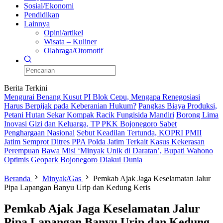
Sosial/Ekonomi
Pendidikan
Lainnya
Opini/artikel
Wisata – Kuliner
Olahraga/Otomotif
Berita Terkini
Mengurai Benang Kusut PI Blok Cepu, Mengapa Renegosiasi
Harus Berpijak pada Keberanian Hukum?
Pangkas Biaya Produksi,
Petani Hutan Sekar Kompak Racik Fungisida Mandiri
Borong Lima
Inovasi Gizi dan Keluarga, TP PKK Bojonegoro Sabet
Penghargaan Nasional
Sebut Keadilan Tertunda, KOPRI PMII
Jatim Semprot Ditres PPA Polda Jatim Terkait Kasus Kekerasan
Perempuan
Bawa Misi ‘Minyak Unik di Daratan’, Bupati Wahono
Optimis Geopark Bojonegoro Diakui Dunia
Beranda
Minyak/Gas
Pemkab Ajak Jaga Keselamatan Jalur
Pipa Lapangan Banyu Urip dan Kedung Keris
Pemkab Ajak Jaga Keselamatan Jalur
Pipa Lapangan Banyu Urip dan Kedung