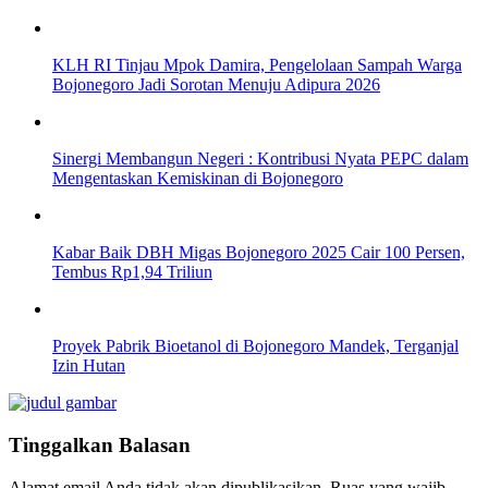
KLH RI Tinjau Mpok Damira, Pengelolaan Sampah Warga
Bojonegoro Jadi Sorotan Menuju Adipura 2026
Sinergi Membangun Negeri : Kontribusi Nyata PEPC dalam
Mengentaskan Kemiskinan di Bojonegoro
Kabar Baik DBH Migas Bojonegoro 2025 Cair 100 Persen,
Tembus Rp1,94 Triliun
Proyek Pabrik Bioetanol di Bojonegoro Mandek, Terganjal
Izin Hutan
Tinggalkan Balasan
Alamat email Anda tidak akan dipublikasikan.
Ruas yang wajib