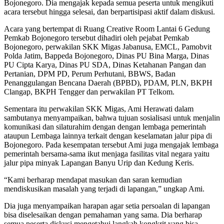
Bojonegoro. Dia mengajak kepada semua peserta untuk mengikuti
acara tersebut hingga selesai, dan berpartisipasi aktif dalam diskusi.
Acara yang bertempat di Ruang Creative Room Lantai 6 Gedung
Pemkab Bojonegoro tersebut dihadiri oleh pejabat Pemkab
Bojonegoro, perwakilan SKK Migas Jabanusa, EMCL, Pamobvit
Polda Jatim, Bappeda Bojonegoro, Dinas PU Bina Marga, Dinas
PU Cipta Karya, Dinas PU SDA, Dinas Ketahanan Pangan dan
Pertanian, DPM PD, Perum Perhutani, BBWS, Badan
Penanggulangan Bencana Daerah (BPBD), PDAM, PLN, BKPH
Clangap, BKPH Tengger dan perwakilan PT Telkom.
Sementara itu perwakilan SKK Migas, Ami Herawati dalam
sambutanya menyampaikan, bahwa tujuan sosialisasi untuk menjalin
komunikasi dan silaturahim dengan dengan lembaga pemerintah
ataupun Lembaga lainnya terkait dengan keselamatan jalur pipa di
Bojonegoro. Pada kesempatan tersebut Ami juga mengajak lembaga
pemerintah bersama-sama ikut menjaga fasilitas vital negara yaitu
jalur pipa minyak Lapangan Banyu Urip dan Kedung Keris.
“Kami berharap mendapat masukan dan saran kemudian
mendiskusikan masalah yang terjadi di lapangan,” ungkap Ami.
Dia juga menyampaikan harapan agar setia persoalan di lapangan
bisa diselesaikan dengan pemahaman yang sama. Dia berharap
semua peserta diskusi mengetahui langkah kongkrit yang bisa