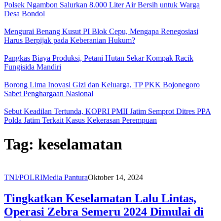
Polsek Ngambon Salurkan 8.000 Liter Air Bersih untuk Warga
Desa Bondol
Mengurai Benang Kusut PI Blok Cepu, Mengapa Renegosiasi
Harus Berpijak pada Keberanian Hukum?
Pangkas Biaya Produksi, Petani Hutan Sekar Kompak Racik
Fungisida Mandiri
Borong Lima Inovasi Gizi dan Keluarga, TP PKK Bojonegoro
Sabet Penghargaan Nasional
Sebut Keadilan Tertunda, KOPRI PMII Jatim Semprot Ditres PPA
Polda Jatim Terkait Kasus Kekerasan Perempuan
Tag:
keselamatan
TNI/POLRI
Media Pantura
Oktober 14, 2024
Tingkatkan Keselamatan Lalu Lintas,
Operasi Zebra Semeru 2024 Dimulai di