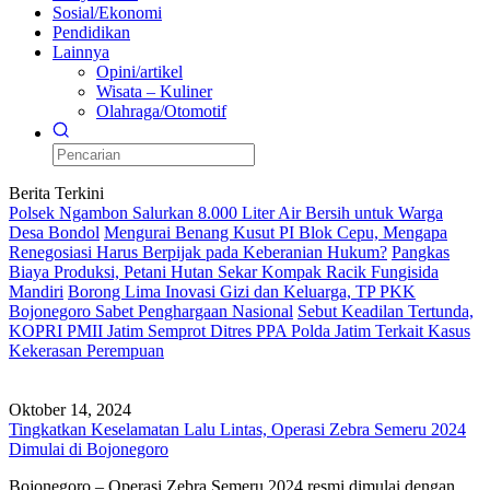
Sosial/Ekonomi
Pendidikan
Lainnya
Opini/artikel
Wisata – Kuliner
Olahraga/Otomotif
Berita Terkini
Polsek Ngambon Salurkan 8.000 Liter Air Bersih untuk Warga
Desa Bondol
Mengurai Benang Kusut PI Blok Cepu, Mengapa
Renegosiasi Harus Berpijak pada Keberanian Hukum?
Pangkas
Biaya Produksi, Petani Hutan Sekar Kompak Racik Fungisida
Mandiri
Borong Lima Inovasi Gizi dan Keluarga, TP PKK
Bojonegoro Sabet Penghargaan Nasional
Sebut Keadilan Tertunda,
KOPRI PMII Jatim Semprot Ditres PPA Polda Jatim Terkait Kasus
Kekerasan Perempuan
Oktober 14, 2024
Tingkatkan Keselamatan Lalu Lintas, Operasi Zebra Semeru 2024
Dimulai di Bojonegoro
Bojonegoro – Operasi Zebra Semeru 2024 resmi dimulai dengan