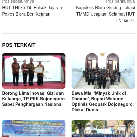
Navigasi
Pos sebelumnya
Pos berikutnya
HUT TNI ke 74, Polsek Jajaran
Kapolsek Blora Grudug Lokasi
pos
Polres Blora Beri Kejutan
TMMD Ucapkan Selamat HUT
TNI ke-74
POS TERKAIT
Borong Lima Inovasi Gizi dan
Bawa Misi ‘Minyak Unik di
Keluarga, TP PKK Bojonegoro
Daratan’, Bupati Wahono
Sabet Penghargaan Nasional
Optimis Geopark Bojonegoro
Diakui Dunia