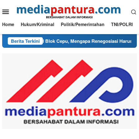
Loncat
Menu
ke
konten
Mobile
Home
Hukum/Kriminal
Politik/Pemerintahan
TNI/POLRI
ang Kusut PI Blok Cepu, Mengapa Renegosiasi Harus Berpijak
Berita Terkini