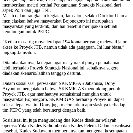
memberikan materi perihal Pengamanan Strategis Nasional dari
aspek Polri dan juga TNI.
Masih dalam rangkaian kegiatan, Jamsaton, selaku Direktur Utama
menjelaskan bahwa masyarakat Bojonegoro ini merupakan
masyarakat yang terdidik, dan hal tersebut merupakan sebuah
keuntungan untuk PEPC.
“Ketika masa rig move terdapat 194 kontainer yang melewati jalur
akses ke Proyek JTB, namun tidak ada gangguan. Ini luar biasa,”
ungkap Jamsaton.
Ditambahkannya, kedepan agar masyarakat punya pemahaman
lebih terhadap Proyek Strategis Nasional ini, sebaiknya segera
diadakan skenario/latihan tanggap darurat.
Dalam sosialisasi, perwakilan SKKMIGAS Jabanusa, Dony
Aryantho mengatakan bahwa SKKMIGAS mendukung penuh
Proyek JTB, agar manfaatnya semaksimal mungkin untuk
masyarakat Bojonegoro. SKKMIGAS berharap Proyek ini dapat
selesai tepat waktu. Dony juga melontarkan apresiasinya terhadap
tim PEPC yang telah bersinergi dengan baik.
Sosialisasi ini juga mengundang dua Kades disekitar wilayah
operasi. Yakni Kades Kaliombo dan Kades Pelem. Dalam sosialisasi
tersebut, Kades Sudawam mempertanyakan mengenai kesempatan