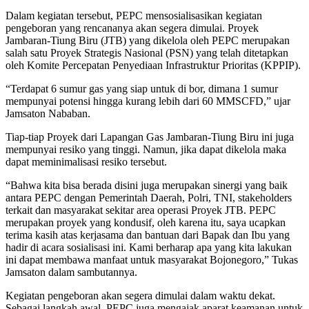
Dalam kegiatan tersebut, PEPC mensosialisasikan kegiatan
pengeboran yang rencananya akan segera dimulai. Proyek
Jambaran-Tiung Biru (JTB) yang dikelola oleh PEPC merupakan
salah satu Proyek Strategis Nasional (PSN) yang telah ditetapkan
oleh Komite Percepatan Penyediaan Infrastruktur Prioritas (KPPIP).
“Terdapat 6 sumur gas yang siap untuk di bor, dimana 1 sumur
mempunyai potensi hingga kurang lebih dari 60 MMSCFD,” ujar
Jamsaton Nababan.
Tiap-tiap Proyek dari Lapangan Gas Jambaran-Tiung Biru ini juga
mempunyai resiko yang tinggi. Namun, jika dapat dikelola maka
dapat meminimalisasi resiko tersebut.
“Bahwa kita bisa berada disini juga merupakan sinergi yang baik
antara PEPC dengan Pemerintah Daerah, Polri, TNI, stakeholders
terkait dan masyarakat sekitar area operasi Proyek JTB. PEPC
merupakan proyek yang kondusif, oleh karena itu, saya ucapkan
terima kasih atas kerjasama dan bantuan dari Bapak dan Ibu yang
hadir di acara sosialisasi ini. Kami berharap apa yang kita lakukan
ini dapat membawa manfaat untuk masyarakat Bojonegoro,” Tukas
Jamsaton dalam sambutannya.
Kegiatan pengeboran akan segera dimulai dalam waktu dekat.
Sebagai langkah awal, PEPC juga mengajak aparat keamanan untuk