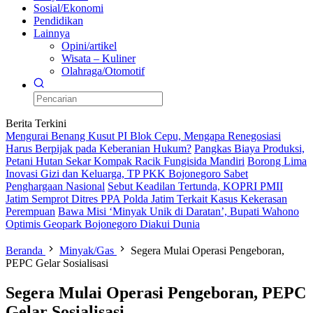
Sosial/Ekonomi
Pendidikan
Lainnya
Opini/artikel
Wisata – Kuliner
Olahraga/Otomotif
Berita Terkini
Mengurai Benang Kusut PI Blok Cepu, Mengapa Renegosiasi
Harus Berpijak pada Keberanian Hukum?
Pangkas Biaya Produksi,
Petani Hutan Sekar Kompak Racik Fungisida Mandiri
Borong Lima
Inovasi Gizi dan Keluarga, TP PKK Bojonegoro Sabet
Penghargaan Nasional
Sebut Keadilan Tertunda, KOPRI PMII
Jatim Semprot Ditres PPA Polda Jatim Terkait Kasus Kekerasan
Perempuan
Bawa Misi ‘Minyak Unik di Daratan’, Bupati Wahono
Optimis Geopark Bojonegoro Diakui Dunia
Beranda
Minyak/Gas
Segera Mulai Operasi Pengeboran,
PEPC Gelar Sosialisasi
Segera Mulai Operasi Pengeboran, PEPC
Gelar Sosialisasi